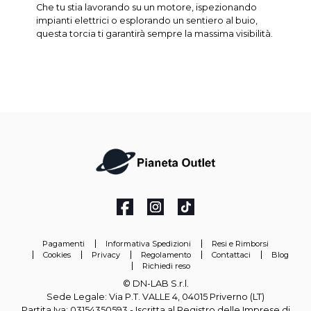
Che tu stia lavorando su un motore, ispezionando
impianti elettrici o esplorando un sentiero al buio,
questa torcia ti garantirà sempre la massima visibilità.
Pagamenti
Informativa Spedizioni
Resi e Rimborsi
Cookies
Privacy
Regolamento
Contattaci
Blog
Richiedi reso
© DN-LAB S.r.l.
Sede Legale: Via P.T. VALLE 4, 04015 Priverno (LT)
Partita Iva: 03154350593 - Iscritta al Registro delle Imprese di