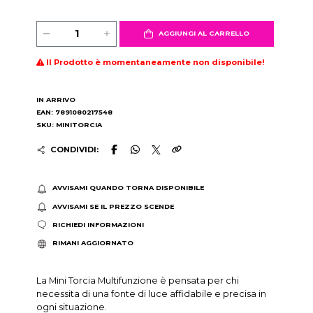
AGGIUNGI AL CARRELLO
Il Prodotto è momentaneamente non disponibile!
IN ARRIVO
EAN: 7891080217548
SKU: MINITORCIA
CONDIVIDI:
AVVISAMI QUANDO TORNA DISPONIBILE
AVVISAMI SE IL PREZZO SCENDE
RICHIEDI INFORMAZIONI
RIMANI AGGIORNATO
La Mini Torcia Multifunzione è pensata per chi
necessita di una fonte di luce affidabile e precisa in
ogni situazione.