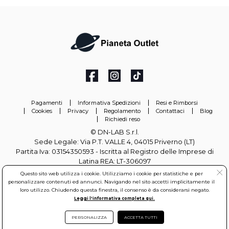
Pagamenti
Informativa Spedizioni
Resi e Rimborsi
Cookies
Privacy
Regolamento
Contattaci
Blog
Richiedi reso
© DN-LAB S.r.l.
Sede Legale: Via P.T. VALLE 4, 04015 Priverno (LT)
Partita Iva: 03154350593 - Iscritta al Registro delle Imprese di
Latina REA: LT-306097
Questo sito web utilizza i cookie. Utilizziamo i cookie per statistiche e per
info@pianetaoutlet.it
personalizzare contenuti ed annunci. Navigando nel sito accetti implicitamente il
loro utilizzo. Chiudendo questa finestra, il consenso è da considerarsi negato.
Leggi l'informativa completa qui.
PERSONALIZZA
ACCETTA TUTTI
DN-LAB S.r.l. All rights reserved.