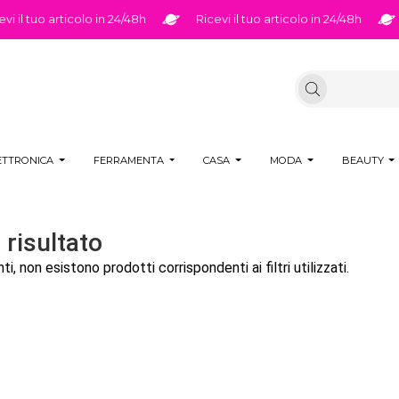
 il tuo articolo in 24/48h
Ricevi il tuo articolo in 24/48h
ETTRONICA
FERRAMENTA
CASA
MODA
BEAUTY
risultato
i, non esistono prodotti corrispondenti ai filtri utilizzati.