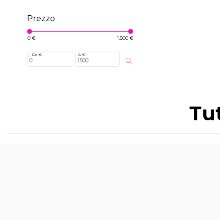
Prezzo
0 €
1.500 €
Da €
A €
Tut