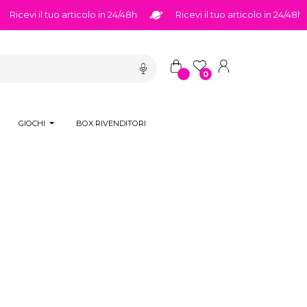
Ricevi il tuo articolo in 24/48h
Ricevi il tuo articolo in 24/48h
0
GIOCHI
BOX RIVENDITORI