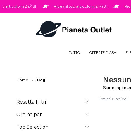
Salta al contenuto principale
o articolo in 24/48h
Ricevi il tuo articolo in 24/48h
Ricevi
TUTTO
OFFERTE FLASH
EL
Nessun 
Home
>
Dcg
Siamo spiacent
Trovati 0 articoli
Resetta Filtri
Ordina per
Top Selection