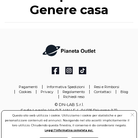
Genere casa
Pagamenti
Informativa Spedizioni
Resi e Rimborsi
Cookies
Privacy
Regolamento
Contattaci
Blog
Richiedi reso
© DN-LAB S.r.l.
Sede Legale: Via P.T. VALLE 4, 04015 Priverno (LT)
Questo sito web utilizza i cookie. Utilizziamo i cookie per statistiche e per
Partita Iva: 03154350593 - Iscritta al Registro delle Imprese di
personalizzare contenuti ed annunci. Navigando nel sito accetti implicitamente il
Latina REA: LT-306097
loro utilizzo. Chiudendo questa finestra, il consenso è da considerarsi negato.
Leggi l'informativa completa qui.
info@pianetaoutlet.it