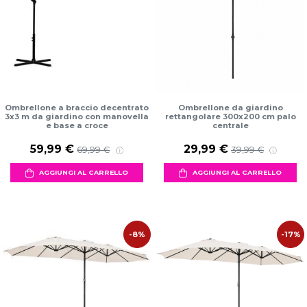
Ombrellone a braccio decentrato
Ombrellone da giardino
3x3 m da giardino con manovella
rettangolare 300x200 cm palo
e base a croce
centrale
59,99 €
29,99 €
69,99 €
39,99 €
AGGIUNGI AL CARRELLO
AGGIUNGI AL CARRELLO
-8%
-17%