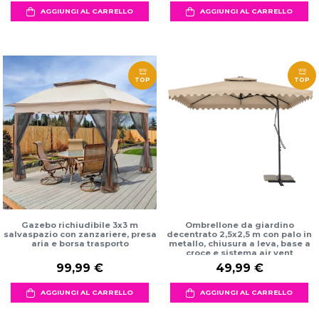
AGGIUNGI AL CARRELLO
AGGIUNGI AL CARRELLO
TOP
TOP
Gazebo richiudibile 3x3 m
Ombrellone da giardino
salvaspazio con zanzariere, presa
decentrato 2,5x2,5 m con palo in
aria e borsa trasporto
metallo, chiusura a leva, base a
croce e sistema air vent
99,99 €
49,99 €
AGGIUNGI AL CARRELLO
AGGIUNGI AL CARRELLO