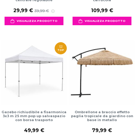
centrale regolabile
carrucola
29,99 €
109,99 €
39,99 €
VISUALIZZA PRODOTTO
VISUALIZZA PRODOTTO
TOP
Gazebo richiudibile a fisarmonica
Ombrellone a braccio effetto
3x3 m 25 mm pop up salvaspazio
paglia tropicale da giardino con
con borsa trasporto
base in metallo
49,99 €
79,99 €