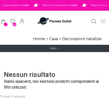
Salta al contenuto principale
 il tuo articolo in 24/48h
Ricevi il tuo articolo in 24/48h
Ricevi il tuo art
0
Home
>
Casa
>
Decorazioni natalizie
Filtri
Nessun risultato
Siamo spiacenti, non esistono prodotti corrispondenti ai
filtri utilizzati.
Trovati 0 articoli