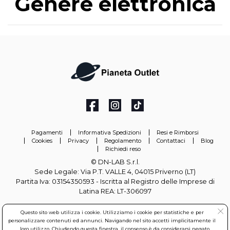
Genere elettronica
Pagamenti
Informativa Spedizioni
Resi e Rimborsi
Cookies
Privacy
Regolamento
Contattaci
Blog
Richiedi reso
© DN-LAB S.r.l.
Sede Legale: Via P.T. VALLE 4, 04015 Priverno (LT)
Partita Iva: 03154350593 - Iscritta al Registro delle Imprese di
Latina REA: LT-306097
info@pianetaoutlet.it
Questo sito web utilizza i cookie. Utilizziamo i cookie per statistiche e per
personalizzare contenuti ed annunci. Navigando nel sito accetti implicitamente il
loro utilizzo. Chiudendo questa finestra, il consenso è da considerarsi negato.