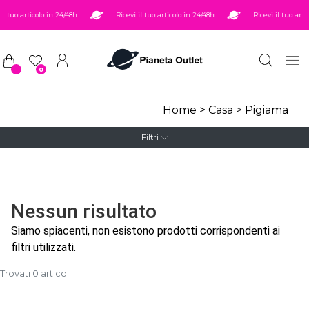
Salta al contenuto principale
il tuo articolo in 24/48h
Ricevi il tuo articolo in 24/48h
Ricevi il tuo arti
0
Home
>
Casa
>
Pigiama
Filtri
Nessun risultato
Siamo spiacenti, non esistono prodotti corrispondenti ai
filtri utilizzati.
Trovati 0 articoli