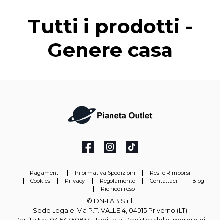
Tutti i prodotti -
Genere casa
Pagamenti
Informativa Spedizioni
Resi e Rimborsi
Cookies
Privacy
Regolamento
Contattaci
Blog
Richiedi reso
© DN-LAB S.r.l.
Sede Legale: Via P.T. VALLE 4, 04015 Priverno (LT)
Partita Iva: 03154350593 - Iscritta al Registro delle Imprese di