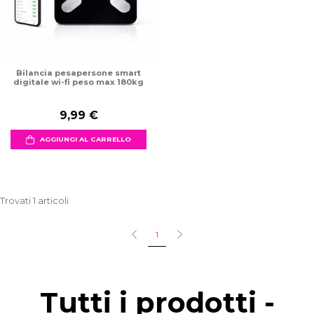
Bilancia pesapersone smart
digitale wi-fi peso max 180kg
9,99 €
AGGIUNGI AL CARRELLO
Trovati 1 articoli
1
Tutti i prodotti -