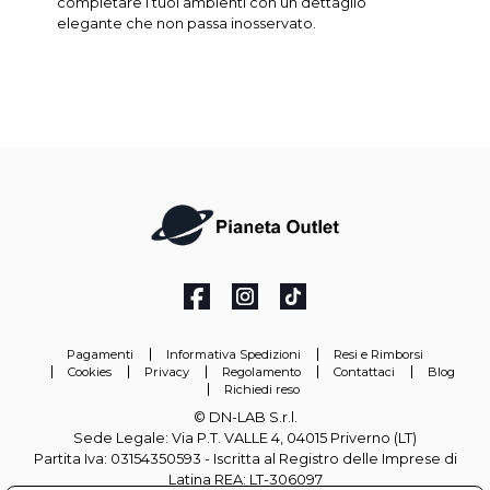
completare i tuoi ambienti con un dettaglio
elegante che non passa inosservato.
Pagamenti
Informativa Spedizioni
Resi e Rimborsi
Cookies
Privacy
Regolamento
Contattaci
Blog
Richiedi reso
© DN-LAB S.r.l.
Sede Legale: Via P.T. VALLE 4, 04015 Priverno (LT)
Partita Iva: 03154350593 - Iscritta al Registro delle Imprese di
Latina REA: LT-306097