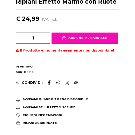
Ripiani Effetto Marmo con Ruote
€ 24,99
IVA incl.
AGGIUNGI AL CARRELLO
Il Prodotto è momentaneamente non disponibile!
IN ARRIVO
SKU: DF816
CONDIVIDI:
AVVISAMI QUANDO TORNA DISPONIBILE
AVVISAMI SE IL PREZZO SCENDE
RICHIEDI INFORMAZIONI
RIMANI AGGIORNATO