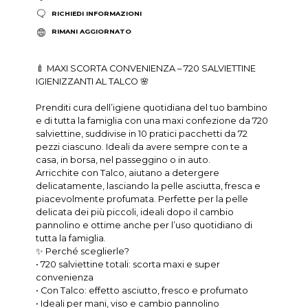
RICHIEDI INFORMAZIONI
RIMANI AGGIORNATO
🍼 MAXI SCORTA CONVENIENZA – 720 SALVIETTINE
IGIENIZZANTI AL TALCO 🌸
Prenditi cura dell’igiene quotidiana del tuo bambino
e di tutta la famiglia con una maxi confezione da 720
salviettine, suddivise in 10 pratici pacchetti da 72
pezzi ciascuno. Ideali da avere sempre con te a
casa, in borsa, nel passeggino o in auto.
Arricchite con Talco, aiutano a detergere
delicatamente, lasciando la pelle asciutta, fresca e
piacevolmente profumata. Perfette per la pelle
delicata dei più piccoli, ideali dopo il cambio
pannolino e ottime anche per l’uso quotidiano di
tutta la famiglia.
✨ Perché sceglierle?
• 720 salviettine totali: scorta maxi e super
convenienza
• Con Talco: effetto asciutto, fresco e profumato
• Ideali per mani, viso e cambio pannolino