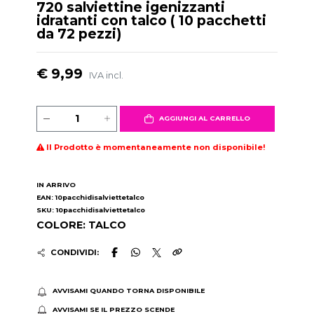
720 salviettine igenizzanti
idratanti con talco ( 10 pacchetti
da 72 pezzi)
€ 9,99
IVA incl.
AGGIUNGI AL CARRELLO
Il Prodotto è momentaneamente non disponibile!
IN ARRIVO
EAN: 10pacchidisalviettetalco
SKU: 10pacchidisalviettetalco
COLORE: TALCO
CONDIVIDI:
AVVISAMI QUANDO TORNA DISPONIBILE
AVVISAMI SE IL PREZZO SCENDE