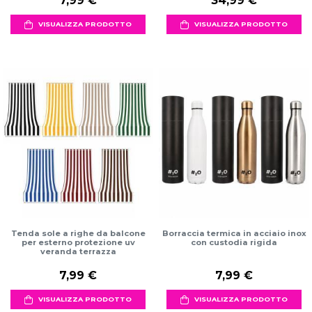
7,99 €
34,99 €
VISUALIZZA PRODOTTO
VISUALIZZA PRODOTTO
Tenda sole a righe da balcone
Borraccia termica in acciaio inox
per esterno protezione uv
con custodia rigida
veranda terrazza
7,99 €
7,99 €
VISUALIZZA PRODOTTO
VISUALIZZA PRODOTTO