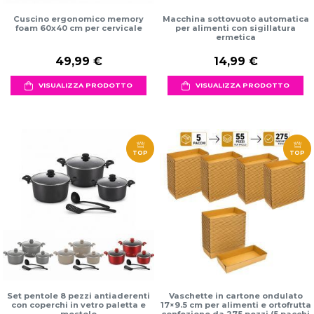
Cuscino ergonomico memory
Macchina sottovuoto automatica
foam 60x40 cm per cervicale
per alimenti con sigillatura
ermetica
49,99 €
14,99 €
VISUALIZZA PRODOTTO
VISUALIZZA PRODOTTO
TOP
TOP
Set pentole 8 pezzi antiaderenti
Vaschette in cartone ondulato
con coperchi in vetro paletta e
17×9.5 cm per alimenti e ortofrutta