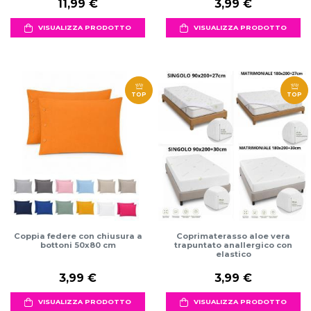
11,99 €
3,99 €
VISUALIZZA PRODOTTO
VISUALIZZA PRODOTTO
TOP
TOP
Coppia federe con chiusura a
Coprimaterasso aloe vera
bottoni 50x80 cm
trapuntato anallergico con
elastico
3,99 €
3,99 €
VISUALIZZA PRODOTTO
VISUALIZZA PRODOTTO