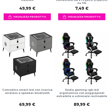
mestolo
confezione da 275 pezzi (5 pacchi
da 55)
49,99 €
7,49 €
VISUALIZZA PRODOTTO
VISUALIZZA PRODOTTO
Comodino smart led con ricarica
Sedia gaming rgb led
wireless e speaker bluetooth
ergonomica con poggiapiedi
estraibile e schienale reclinabile
69,99 €
89,99 €