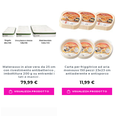
Materasso in aloe vera da 25 cm
Carta per friggitrice ad aria
con rivestimento antibatterico ,
monouso 150 pezzi 23x23 cm
imbottitura 200 g su entrambi i
antiaderente e antisporco
lati e manici .
79,99 €
11,99 €
VISUALIZZA PRODOTTO
VISUALIZZA PRODOTTO