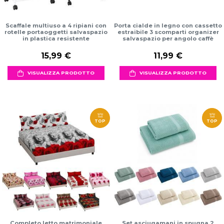
Scaffale multiuso a 4 ripiani con
Porta cialde in legno con cassetto
rotelle portaoggetti salvaspazio
estraibile 3 scomparti organizer
in plastica resistente
salvaspazio per angolo caffè
15,99 €
11,99 €
VISUALIZZA PRODOTTO
VISUALIZZA PRODOTTO
TOP
TOP
Completo letto matrimoniale
Set asciugamani in spugna 2