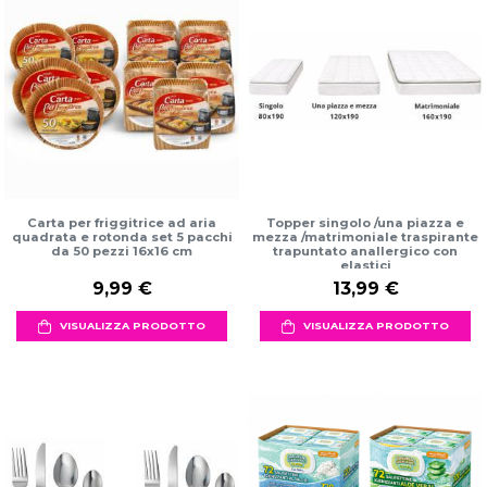
Carta per friggitrice ad aria
Topper singolo /una piazza e
quadrata e rotonda set 5 pacchi
mezza /matrimoniale traspirante
da 50 pezzi 16x16 cm
trapuntato anallergico con
elastici
9,99 €
13,99 €
VISUALIZZA PRODOTTO
VISUALIZZA PRODOTTO