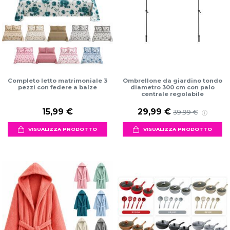
Completo letto matrimoniale 3
Ombrellone da giardino tondo
pezzi con federe a balze
diametro 300 cm con palo
centrale regolabile
15,99 €
29,99 €
39,99 €
VISUALIZZA PRODOTTO
VISUALIZZA PRODOTTO