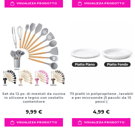
VISUALIZZA PRODOTTO
VISUALIZZA PRODOTTO
Set da 12 pz. di mestoli da cucina
75 piatti in polipropilene , lavabili
in silicone e legno con cestello
e per microonde (5 pacchi da 15
contenitore
pezzi )
9,99 €
4,99 €
VISUALIZZA PRODOTTO
VISUALIZZA PRODOTTO