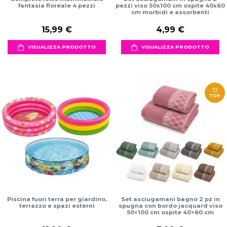
fantasia floreale 4 pezzi
pezzi viso 50x100 cm ospite 40x60
cm morbidi e assorbenti
15,99 €
4,99 €
VISUALIZZA PRODOTTO
VISUALIZZA PRODOTTO
TOP
Piscina fuori terra per giardino,
Set asciugamani bagno 2 pz in
terrazzo e spazi esterni
spugna con bordo jacquard viso
50×100 cm ospite 40×60 cm