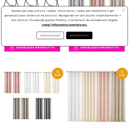
Questo sito web utilizza i cookie. Utilizziamo i cookie per statistiche e per
personalizzare contenuti ed annunci. Navigando nel sito accetti implicitamente il
Sedia pieghevole salvaspazio in
Coppia tende effetto lino
loro utilizzo. Chiudendo questa finestra, il consenso è da considerarsi negato.
acciaio e tessuto resistente
jacquard con anelli 140x290 cm
Leggi l'informativa completa qui.
multiuso
PERSONALIZZA
ACCETTA TUTTI
5,99 €
14,99 €
VISUALIZZA PRODOTTO
VISUALIZZA PRODOTTO
TOP
TOP