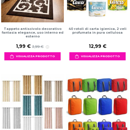
Tappeto antiscivolo decorativo
40 rotoli di carta igienica, 2 veli
fantasia elegance, uso interno ed
profumata in pura cellulosa
esterno
1,99 €
12,99 €
3,99 €
VISUALIZZA PRODOTTO
VISUALIZZA PRODOTTO