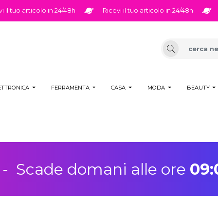
articolo in 24/48h
Ricevi il tuo articolo in 24/48h
Ricevi i
ETTRONICA
FERRAMENTA
CASA
MODA
BEAUTY
-
Scade domani alle ore
09: