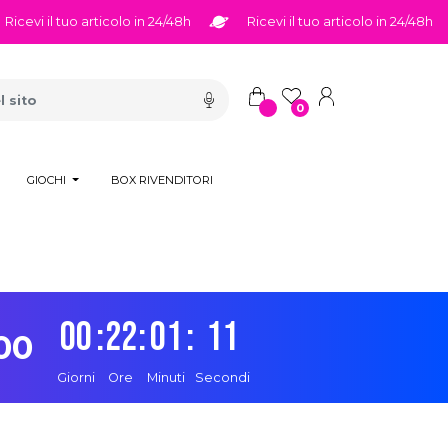
l tuo articolo in 24/48h
Ricevi il tuo articolo in 24/48h
R
0
GIOCHI
BOX RIVENDITORI
00
:
22
:
01
:
10
00
Giorni
Ore
Minuti
Secondi