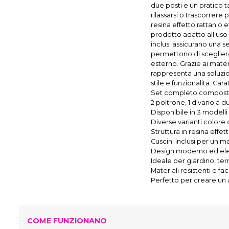
due posti e un pratico t
rilassarsi o trascorrere
resina effetto rattan o 
prodotto adatto all uso
inclusi assicurano una 
permettono di sceglier
esterno. Grazie ai materi
rappresenta una soluzio
stile e funzionalita. Cara
Set completo composto
2 poltrone, 1 divano a du
Disponibile in 3 modelli 
Diverse varianti colore 
Struttura in resina effet
Cuscini inclusi per un 
Design moderno ed el
Ideale per giardino, te
Materiali resistenti e faci
Perfetto per creare un 
COME FUNZIONANO