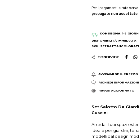
Per i pagamenti a rate serve
prepagate non accettate
.
CONSEGNA
: 1-2 GIORN
DISPONIBILITÀ IMMEDIATA
SKU: SETRATTANCOLORATI
CONDIVIDI:
AVVISAMI SE IL PREZZO
RICHIEDI INFORMAZION
RIMANI AGGIORNATO
Set Salotto Da Giard
Cuscini
Arreda i tuoi spazi est
ideale per giardini, terr
modelli dal design mod