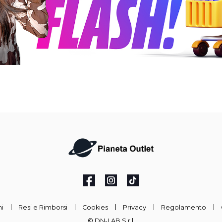
i
Resi e Rimborsi
Cookies
Privacy
Regolamento
© DN-LAB S.r.l.