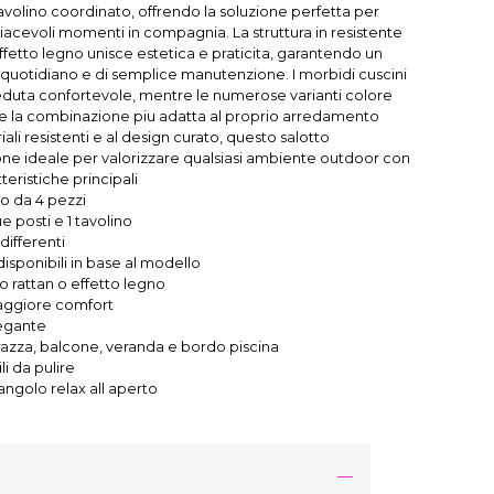
avolino coordinato, offrendo la soluzione perfetta per
 piacevoli momenti in compagnia. La struttura in resistente
effetto legno unisce estetica e praticita, garantendo un
 quotidiano e di semplice manutenzione. I morbidi cuscini
seduta confortevole, mentre le numerose varianti colore
e la combinazione piu adatta al proprio arredamento
ali resistenti e al design curato, questo salotto
ne ideale per valorizzare qualsiasi ambiente outdoor con
tteristiche principali
 da 4 pezzi
e posti e 1 tavolino
differenti
disponibili in base al modello
to rattan o effetto legno
maggiore comfort
egante
rrazza, balcone, veranda e bordo piscina
li da pulire
angolo relax all aperto