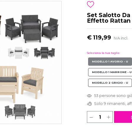
Set Salotto Da
Effetto Rattan
€ 119,99
IVA incl.
Seleziona la tua taglia:
MODELLO 1 AVORIO - U
MODELLO 1 MARRONE - U
MODELLO 2 GRIGIO - U
53 persone sono già
Solo 9 rimanenti, aff