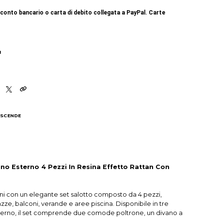
conto bancario o carta di debito collegata a PayPal. Carte
I
 SCENDE
I
ino Esterno 4 Pezzi In Resina Effetto Rattan Con
erni con un elegante set salotto composto da 4 pezzi,
azze, balconi, verande e aree piscina. Disponibile in tre
erno, il set comprende due comode poltrone, un divano a