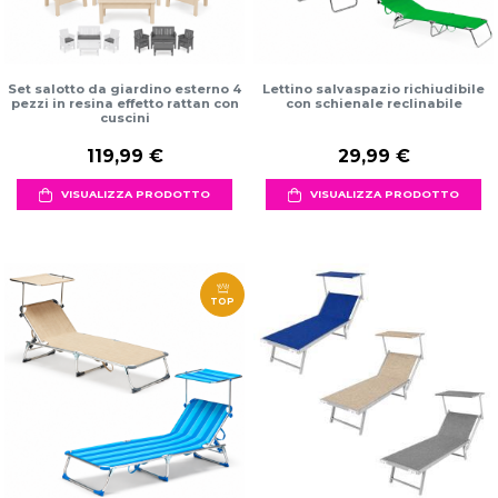
Set salotto da giardino esterno 4
Lettino salvaspazio richiudibile
pezzi in resina effetto rattan con
con schienale reclinabile
cuscini
119,99 €
29,99 €
VISUALIZZA PRODOTTO
VISUALIZZA PRODOTTO
TOP