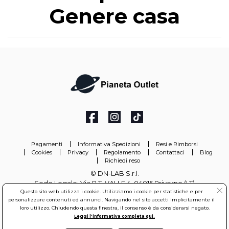
Genere casa
Pagamenti
Informativa Spedizioni
Resi e Rimborsi
Cookies
Privacy
Regolamento
Contattaci
Blog
Richiedi reso
© DN-LAB S.r.l.
Sede Legale: Via P.T. VALLE 4, 04015 Priverno (LT)
Questo sito web utilizza i cookie. Utilizziamo i cookie per statistiche e per
Partita Iva: 03154350593 - Iscritta al Registro delle Imprese di
personalizzare contenuti ed annunci. Navigando nel sito accetti implicitamente il
Latina REA: LT-306097
loro utilizzo. Chiudendo questa finestra, il consenso è da considerarsi negato.
Leggi l'informativa completa qui.
info@pianetaoutlet.it