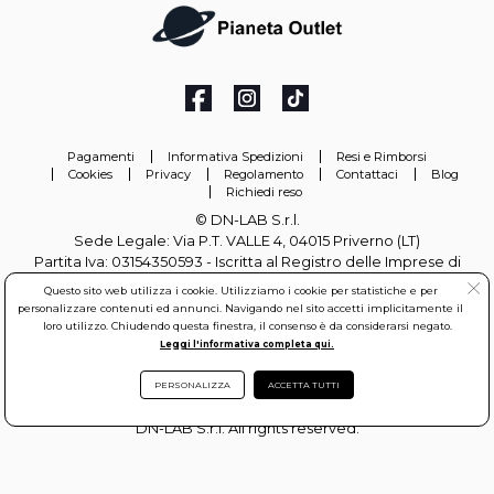
Pagamenti
Informativa Spedizioni
Resi e Rimborsi
Cookies
Privacy
Regolamento
Contattaci
Blog
Richiedi reso
© DN-LAB S.r.l.
Sede Legale: Via P.T. VALLE 4, 04015 Priverno (LT)
Partita Iva: 03154350593 - Iscritta al Registro delle Imprese di
Latina REA: LT-306097
Questo sito web utilizza i cookie. Utilizziamo i cookie per statistiche e per
personalizzare contenuti ed annunci. Navigando nel sito accetti implicitamente il
info@pianetaoutlet.it
loro utilizzo. Chiudendo questa finestra, il consenso è da considerarsi negato.
Leggi l'informativa completa qui.
PERSONALIZZA
ACCETTA TUTTI
DN-LAB S.r.l. All rights reserved.