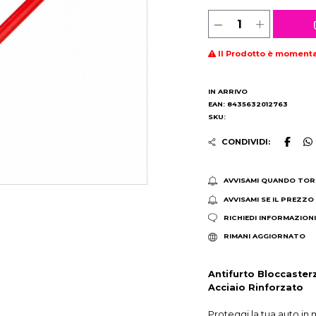
Il Prodotto è moment
IN ARRIVO
EAN: 8435632012763
SKU:
CONDIVIDI:
AVVISAMI QUANDO TOR
AVVISAMI SE IL PREZZO
RICHIEDI INFORMAZION
RIMANI AGGIORNATO
Antifurto Bloccaster
Acciaio Rinforzato
Proteggi la tua auto in