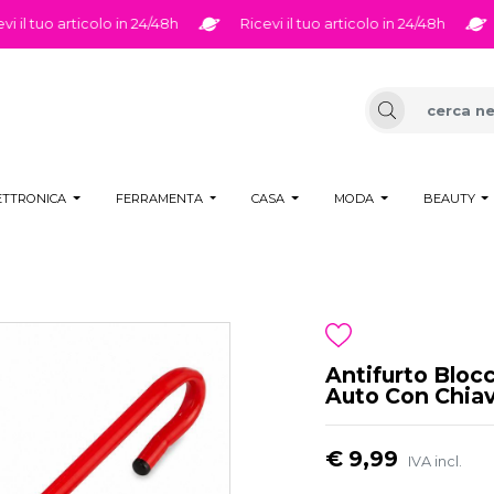
l tuo articolo in 24/48h
Ricevi il tuo articolo in 24/48h
Ri
ETTRONICA
FERRAMENTA
CASA
MODA
BEAUTY
Antifurto Bloc
Auto Con Chiav
€ 9,99
IVA incl.