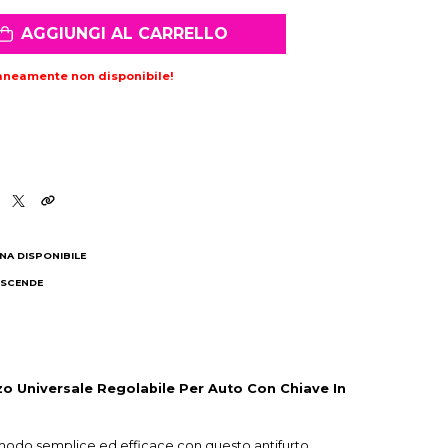
AGGIUNGI AL CARRELLO
aneamente non disponibile!
NA DISPONIBILE
 SCENDE
I
zo Universale Regolabile Per Auto Con Chiave In
 modo semplice ed efficace con questo antifurto