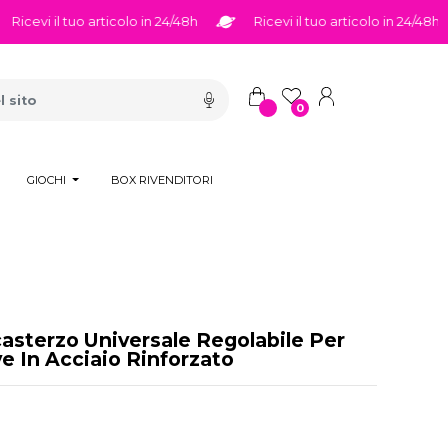
cevi il tuo articolo in 24/48h
Ricevi il tuo articolo in 24/48h
0
GIOCHI
BOX RIVENDITORI
casterzo Universale Regolabile Per
e In Acciaio Rinforzato