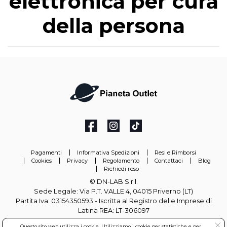
elettronica per cura
della persona
Pagamenti
Informativa Spedizioni
Resi e Rimborsi
Cookies
Privacy
Regolamento
Contattaci
Blog
Richiedi reso
© DN-LAB S.r.l.
Sede Legale: Via P.T. VALLE 4, 04015 Priverno (LT)
Partita Iva: 03154350593 - Iscritta al Registro delle Imprese di
Latina REA: LT-306097
Questo sito web utilizza i cookie. Utilizziamo i cookie per statistiche e per