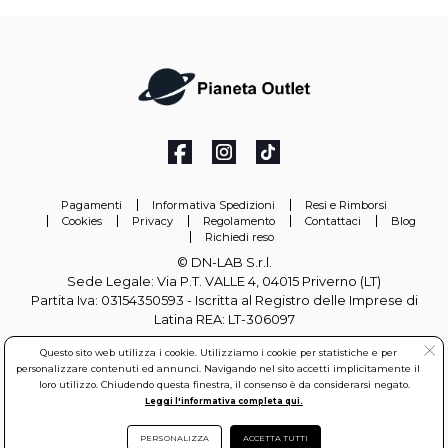
Pagamenti
Informativa Spedizioni
Resi e Rimborsi
Cookies
Privacy
Regolamento
Contattaci
Blog
Richiedi reso
© DN-LAB S.r.l.
Sede Legale: Via P.T. VALLE 4, 04015 Priverno (LT)
Partita Iva: 03154350593 - Iscritta al Registro delle Imprese di
Latina REA: LT-306097
Questo sito web utilizza i cookie. Utilizziamo i cookie per statistiche e per
info@pianetaoutlet.it
personalizzare contenuti ed annunci. Navigando nel sito accetti implicitamente il
loro utilizzo. Chiudendo questa finestra, il consenso è da considerarsi negato.
Leggi l'informativa completa qui.
PERSONALIZZA
ACCETTA TUTTI