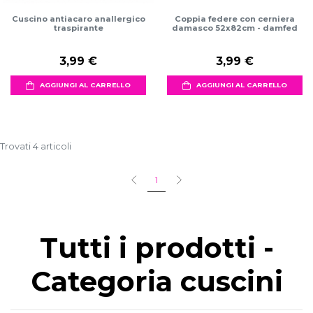
Cuscino antiacaro anallergico
Coppia federe con cerniera
traspirante
damasco 52x82cm - damfed
3,99 €
3,99 €
AGGIUNGI AL CARRELLO
AGGIUNGI AL CARRELLO
Trovati 4 articoli
1
Tutti i prodotti -
Categoria cuscini