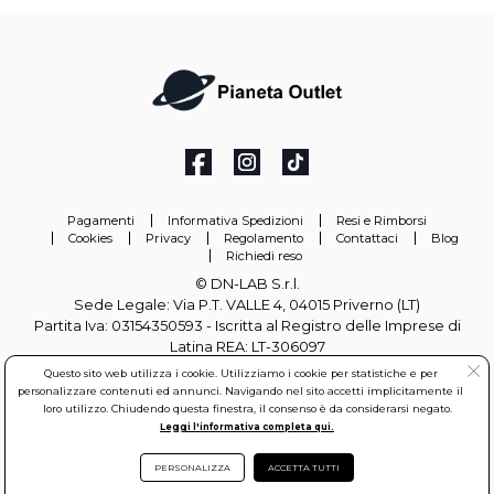
Pagamenti
Informativa Spedizioni
Resi e Rimborsi
Cookies
Privacy
Regolamento
Contattaci
Blog
Richiedi reso
© DN-LAB S.r.l.
Sede Legale: Via P.T. VALLE 4, 04015 Priverno (LT)
Partita Iva: 03154350593 - Iscritta al Registro delle Imprese di
Latina REA: LT-306097
Questo sito web utilizza i cookie. Utilizziamo i cookie per statistiche e per
info@pianetaoutlet.it
personalizzare contenuti ed annunci. Navigando nel sito accetti implicitamente il
loro utilizzo. Chiudendo questa finestra, il consenso è da considerarsi negato.
Leggi l'informativa completa qui.
PERSONALIZZA
ACCETTA TUTTI
DN-LAB S.r.l. All rights reserved.