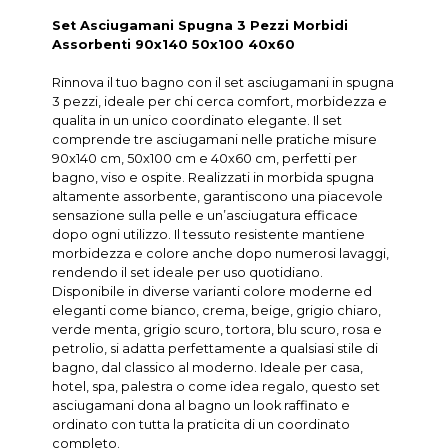
Set Asciugamani Spugna 3 Pezzi Morbidi
Assorbenti 90x140 50x100 40x60
Rinnova il tuo bagno con il set asciugamani in spugna
3 pezzi, ideale per chi cerca comfort, morbidezza e
qualita in un unico coordinato elegante. Il set
comprende tre asciugamani nelle pratiche misure
90x140 cm, 50x100 cm e 40x60 cm, perfetti per
bagno, viso e ospite. Realizzati in morbida spugna
altamente assorbente, garantiscono una piacevole
sensazione sulla pelle e un’asciugatura efficace
dopo ogni utilizzo. Il tessuto resistente mantiene
morbidezza e colore anche dopo numerosi lavaggi,
rendendo il set ideale per uso quotidiano.
Disponibile in diverse varianti colore moderne ed
eleganti come bianco, crema, beige, grigio chiaro,
verde menta, grigio scuro, tortora, blu scuro, rosa e
petrolio, si adatta perfettamente a qualsiasi stile di
bagno, dal classico al moderno. Ideale per casa,
hotel, spa, palestra o come idea regalo, questo set
asciugamani dona al bagno un look raffinato e
ordinato con tutta la praticita di un coordinato
completo.