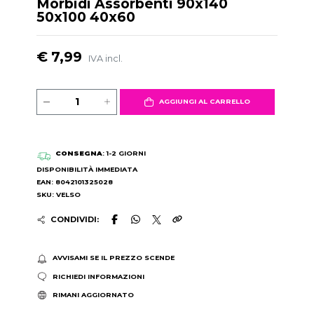
Morbidi Assorbenti 90x140
50x100 40x60
€ 7,99
IVA incl.
AGGIUNGI AL CARRELLO
CONSEGNA
: 1-2 GIORNI
DISPONIBILITÀ IMMEDIATA
EAN: 8042101325028
SKU: VELSO
CONDIVIDI:
AVVISAMI SE IL PREZZO SCENDE
RICHIEDI INFORMAZIONI
RIMANI AGGIORNATO