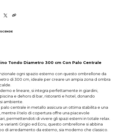
 SCENDE
I
ino Tondo Diametro 300 cm Con Palo Centrale
unzionale ogni spazio esterno con questo ombrellone da
metro di 300 cm, ideale per creare un ampia zona d ombra
calde.
erno e lineare, si integra perfettamente in giardini,
 piscina e dehors di bar, ristoranti e hotel, donando
asi ambiente.
 palo centrale in metallo assicura un ottima stabilita e una
 mentre il telo di copertura offre una piacevole
ri, permettendoti di vivere gli spazi esterni in totale relax.
ate varianti Grigio ed Ecru, questo ombrellone si abbina
tipo di arredamento da esterno, sia moderno che classico.