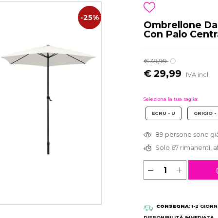
-25%
Ombrellone Da
Con Palo Centr
€ 39,99
€ 29,99
IVA incl.
Seleziona la tua taglia:
ECRU - U
GRIGIO -
89 persone sono già
Solo 67 rimanenti, af
CONSEGNA
: 1-2 GIORN
DISPONIBILITÀ IMMEDIATA