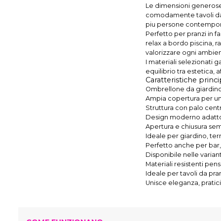
Le dimensioni generose
comodamente tavoli da p
piu persone contempo
Perfetto per pranzi in f
relax a bordo piscina, 
valorizzare ogni ambie
I materiali selezionati 
equilibrio tra estetica, a
Caratteristiche princi
Ombrellone da giardin
Ampia copertura per u
Struttura con palo cent
Design moderno adatto
Apertura e chiusura sem
Ideale per giardino, ter
Perfetto anche per bar, 
Disponibile nelle varian
Materiali resistenti pensa
Ideale per tavoli da pra
Unisce eleganza, pratici