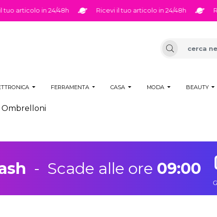
rticolo in 24/48h
Ricevi il tuo articolo in 24/48h
Ricevi il
ETTRONICA
FERRAMENTA
CASA
MODA
BEAUTY
Ombrelloni
lash
-
Scade alle ore
09:00
G