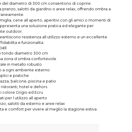
 del diametro di 300 cm consentono di coprire
ranzo, salotti da giardino o aree relax, offrendo ombra a
raneamente.
amiglia, cene all aperto, aperitivi con gli amici o momenti di
rappresenta una soluzione pratica ed elegante per
nte outdoor.
garantiscono resistenza all utilizzo esterno e un eccellente
ffidabilita e funzionalita.
pali
o tondo diametro 300 cm
na zona d ombra confortevole
rale in metallo robusto
 a ogni ambiente esterno
plici e pratiche
razza, balcone, piscina e patio
ristoranti, hotel e dehors
ti colore Grigio ed Ecru
ti per l utilizzo all aperto
nzo, salotti da esterno e aree relax
ta e comfort per vivere al meglio la stagione estiva