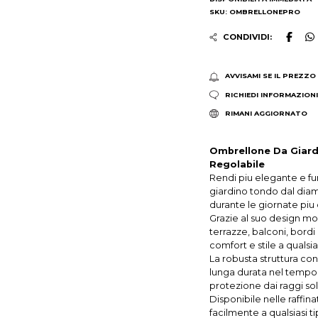
SKU: OMBRELLONEPRO
CONDIVIDI:
AVVISAMI SE IL PREZZO
RICHIEDI INFORMAZION
RIMANI AGGIORNATO
Ombrellone Da Giard
Regolabile
Rendi piu elegante e f
giardino tondo dal dia
durante le giornate piu 
Grazie al suo design mod
terrazze, balconi, bordi
comfort e stile a qualsi
La robusta struttura con
lunga durata nel tempo,
protezione dai raggi sola
Disponibile nelle raffin
facilmente a qualsiasi 