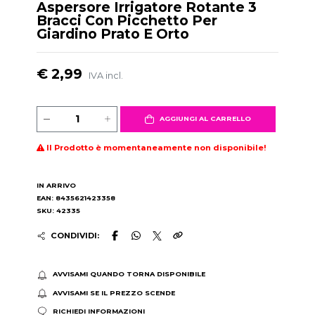
Aspersore Irrigatore Rotante 3
Bracci Con Picchetto Per
Giardino Prato E Orto
€ 2,99
IVA incl.
AGGIUNGI AL CARRELLO
Il Prodotto è momentaneamente non disponibile!
IN ARRIVO
EAN: 8435621423358
SKU: 42335
CONDIVIDI:
AVVISAMI QUANDO TORNA DISPONIBILE
AVVISAMI SE IL PREZZO SCENDE
RICHIEDI INFORMAZIONI