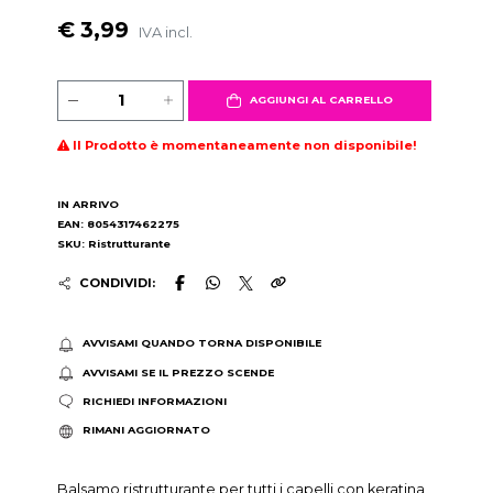
€ 3,99
IVA incl.
AGGIUNGI AL CARRELLO
Il Prodotto è momentaneamente non disponibile!
IN ARRIVO
EAN: 8054317462275
SKU: Ristrutturante
CONDIVIDI:
AVVISAMI QUANDO TORNA DISPONIBILE
AVVISAMI SE IL PREZZO SCENDE
RICHIEDI INFORMAZIONI
RIMANI AGGIORNATO
Balsamo ristrutturante per tutti i capelli con keratina,