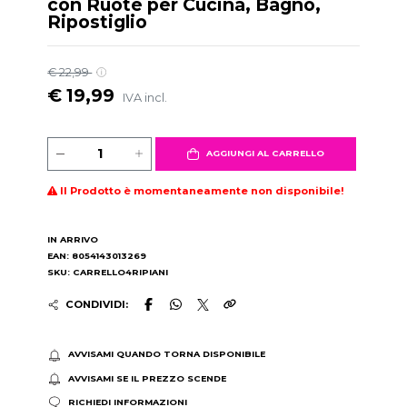
con Ruote per Cucina, Bagno,
Ripostiglio
€ 22,99
€ 19,99
IVA incl.
AGGIUNGI AL CARRELLO
Il Prodotto è momentaneamente non disponibile!
IN ARRIVO
EAN: 8054143013269
SKU: CARRELLO4RIPIANI
CONDIVIDI:
AVVISAMI QUANDO TORNA DISPONIBILE
AVVISAMI SE IL PREZZO SCENDE
RICHIEDI INFORMAZIONI