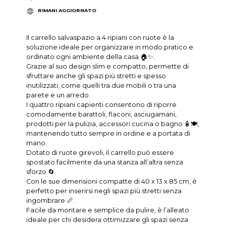
RIMANI AGGIORNATO
Il carrello salvaspazio a 4 ripiani con ruote è la
soluzione ideale per organizzare in modo pratico e
ordinato ogni ambiente della casa 🏠✨.
Grazie al suo design slim e compatto, permette di
sfruttare anche gli spazi più stretti e spesso
inutilizzati, come quelli tra due mobili o tra una
parete e un arredo.
I quattro ripiani capienti consentono di riporre
comodamente barattoli, flaconi, asciugamani,
prodotti per la pulizia, accessori cucina o bagno 🧴🍽️,
mantenendo tutto sempre in ordine e a portata di
mano.
Dotato di ruote girevoli, il carrello può essere
spostato facilmente da una stanza all’altra senza
sforzo 🔄.
Con le sue dimensioni compatte di 40 x 13 x 85 cm, è
perfetto per inserirsi negli spazi più stretti senza
ingombrare 📏.
Facile da montare e semplice da pulire, è l’alleato
ideale per chi desidera ottimizzare gli spazi senza