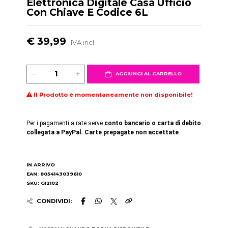
Elettronica Digitale Casa Ufficio
Con Chiave E Codice 6L
€ 39,99
IVA incl.
AGGIUNGI AL CARRELLO
Il Prodotto è momentaneamente non disponibile!
Per i pagamenti a rate serve
conto bancario o carta di debito
collegata a PayPal. Carte prepagate non accettate
.
IN ARRIVO
EAN: 8054143039610
SKU: G12102
CONDIVIDI: