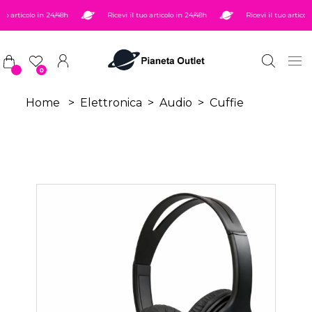
Salta al contenuto principale
o articolo in 24/48h
Ricevi il tuo articolo in 24/48h
Ricevi il tuo articolo 
0
Home
>
Elettronica
>
Audio
>
Cuffie