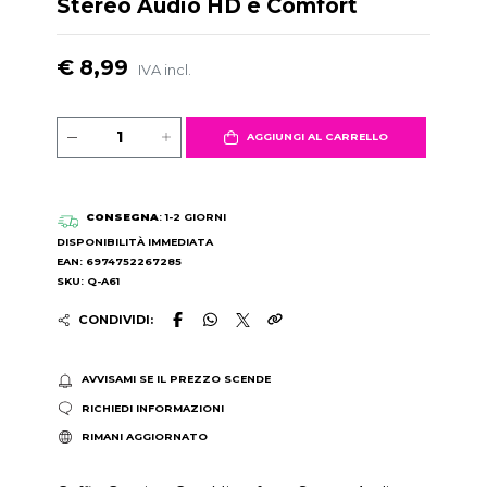
Stereo Audio HD e Comfort
€ 8,99
IVA incl.
AGGIUNGI AL CARRELLO
CONSEGNA
: 1-2 GIORNI
DISPONIBILITÀ IMMEDIATA
EAN: 6974752267285
SKU: Q-A61
CONDIVIDI:
AVVISAMI SE IL PREZZO SCENDE
RICHIEDI INFORMAZIONI
RIMANI AGGIORNATO