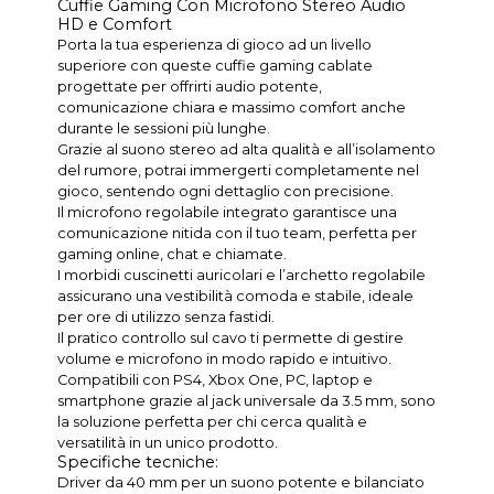
Cuffie Gaming Con Microfono Stereo Audio
HD e Comfort
Porta la tua esperienza di gioco ad un livello
superiore con queste cuffie gaming cablate
progettate per offrirti audio potente,
comunicazione chiara e massimo comfort anche
durante le sessioni più lunghe.
Grazie al suono stereo ad alta qualità e all’isolamento
del rumore, potrai immergerti completamente nel
gioco, sentendo ogni dettaglio con precisione.
Il microfono regolabile integrato garantisce una
comunicazione nitida con il tuo team, perfetta per
gaming online, chat e chiamate.
I morbidi cuscinetti auricolari e l’archetto regolabile
assicurano una vestibilità comoda e stabile, ideale
per ore di utilizzo senza fastidi.
Il pratico controllo sul cavo ti permette di gestire
volume e microfono in modo rapido e intuitivo.
Compatibili con PS4, Xbox One, PC, laptop e
smartphone grazie al jack universale da 3.5 mm, sono
la soluzione perfetta per chi cerca qualità e
versatilità in un unico prodotto.
Specifiche tecniche:
Driver da 40 mm per un suono potente e bilanciato