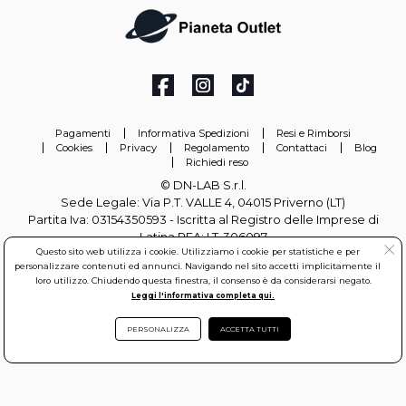
Pagamenti
Informativa Spedizioni
Resi e Rimborsi
Cookies
Privacy
Regolamento
Contattaci
Blog
Richiedi reso
© DN-LAB S.r.l.
Sede Legale: Via P.T. VALLE 4, 04015 Priverno (LT)
Partita Iva: 03154350593 - Iscritta al Registro delle Imprese di
Latina REA: LT-306097
Questo sito web utilizza i cookie. Utilizziamo i cookie per statistiche e per
personalizzare contenuti ed annunci. Navigando nel sito accetti implicitamente il
info@pianetaoutlet.it
loro utilizzo. Chiudendo questa finestra, il consenso è da considerarsi negato.
Leggi l'informativa completa qui.
PERSONALIZZA
ACCETTA TUTTI
DN-LAB S.r.l. All rights reserved.