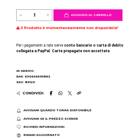
AGGIUNGI AL CARRELLO
Il Prodotto è momentaneamente non disponibile!
Per i pagamenti a rate serve
conto bancario o carta di debito
collegata a PayPal. Carte prepagate non accettate
.
IN ARRIVO
EAN: 630606595862
SKU: BX120
CONDIVIDI:
AVVISAMI QUANDO TORNA DISPONIBILE
AVVISAMI SE IL PREZZO SCENDE
RICHIEDI INFORMAZIONI
RIMANI AGGIORNATO