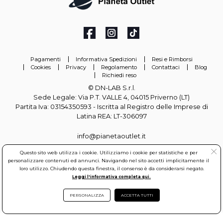
Pagamenti
Informativa Spedizioni
Resi e Rimborsi
Cookies
Privacy
Regolamento
Contattaci
Blog
Richiedi reso
© DN-LAB S.r.l.
Sede Legale: Via P.T. VALLE 4, 04015 Priverno (LT)
Partita Iva: 03154350593 - Iscritta al Registro delle Imprese di
Latina REA: LT-306097
info@pianetaoutlet.it
Questo sito web utilizza i cookie. Utilizziamo i cookie per statistiche e per
personalizzare contenuti ed annunci. Navigando nel sito accetti implicitamente il
loro utilizzo. Chiudendo questa finestra, il consenso è da considerarsi negato.
Leggi l'informativa completa qui.
DN-LAB S.r.l. All rights reserved.
PERSONALIZZA
ACCETTA TUTTI