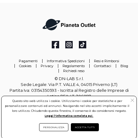
Pagamenti
Informativa Spedizioni
Resi e Rimborsi
Cookies
Privacy
Regolamento
Contattaci
Blog
Richiedi reso
© DN-LAB S.r.l.
Sede Legale: Via P.T. VALLE 4, 04015 Priverno (LT)
Partita Iva: 03154350593 - Iscritta al Registro delle Imprese di
Latina REA: LT-306097
Questo sito web utilizza i cookie. Utilizziamo i cookie per statistiche e per
personalizzare contenuti ed annunci. Navigando nel sito accetti implicitamente il
info@pianetaoutlet.it
loro utilizzo. Chiudendo questa finestra, il consenso è da considerarsi negato.
Leggi l'informativa completa qui.
PERSONALIZZA
ACCETTA TUTTI
DN-LAB S.r.l. All rights reserved.