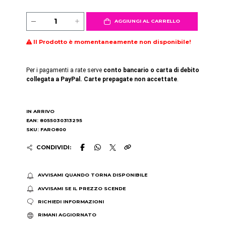
AGGIUNGI AL CARRELLO
Il Prodotto è momentaneamente non disponibile!
Per i pagamenti a rate serve
conto bancario o carta di debito
collegata a PayPal. Carte prepagate non accettate
.
IN ARRIVO
EAN: 8055030313295
SKU: FARO800
CONDIVIDI:
AVVISAMI QUANDO TORNA DISPONIBILE
AVVISAMI SE IL PREZZO SCENDE
RICHIEDI INFORMAZIONI
RIMANI AGGIORNATO