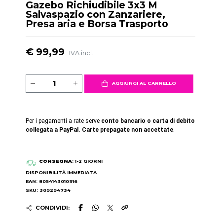
Gazebo Richiudibile 3x3 M
Salvaspazio con Zanzariere,
Presa aria e Borsa Trasporto
€ 99,99
IVA incl.
AGGIUNGI AL CARRELLO
Per i pagamenti a rate serve
conto bancario o carta di debito
collegata a PayPal. Carte prepagate non accettate
.
CONSEGNA
: 1-2 GIORNI
DISPONIBILITÀ IMMEDIATA
EAN: 8054143010916
SKU: 309294734
CONDIVIDI: