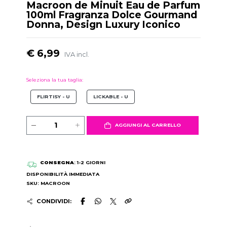
Macroon de Minuit Eau de Parfum
100ml Fragranza Dolce Gourmand
Donna, Design Luxury Iconico
€ 6,99
IVA incl.
Seleziona la tua taglia:
FLIRTISY - U
LICKABLE - U
AGGIUNGI AL CARRELLO
CONSEGNA
: 1-2 GIORNI
DISPONIBILITÀ IMMEDIATA
SKU: MACROON
CONDIVIDI: