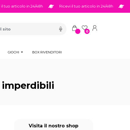
articolo in 24/48h
Ricevi il tuo articolo in 24/48h
Ricevi i
0
GIOCHI
BOX RIVENDITORI
imperdibili
Visita il nostro shop