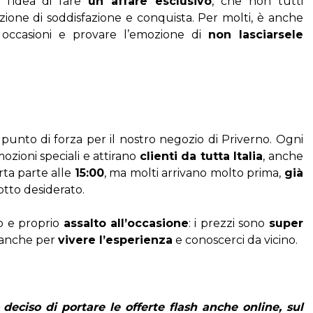
 l’idea di fare 
un affare esclusivo
, che non tutti 
zione di soddisfazione e conquista. Per molti, è anche 
ccasioni e provare l’emozione di 
non lasciarsele 
punto di forza per il nostro negozio di Priverno. Ogni 
oni speciali e attirano 
clienti da tutta Italia
, anche 
erta parte alle 
15:00
, ma molti arrivano molto prima, 
già 
dotto desiderato.
 e proprio 
assalto all’occasione
: i prezzi sono 
super 
a anche per 
vivere l’esperienza
 e conoscerci da vicino.
deciso di portare le offerte flash anche online, sul 