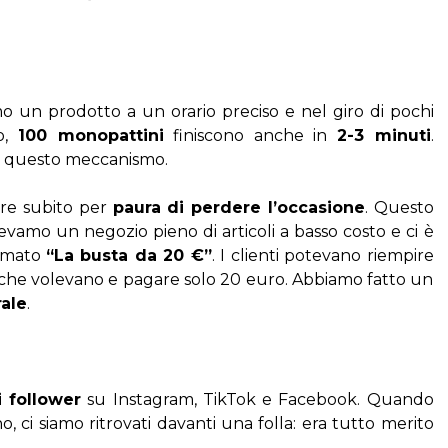
 un prodotto a un orario preciso e nel giro di pochi 
o, 
100 monopattini
 finiscono anche in 
2-3 minuti
. 
i questo meccanismo.
re subito per 
paura di perdere l’occasione
. Questo 
amo un negozio pieno di articoli a basso costo e ci è 
amato 
“La busta da 20 €”
. I clienti potevano riempire 
che volevano e pagare solo 20 euro. Abbiamo fatto un 
rale
.
i follower
 su Instagram, TikTok e Facebook. Quando 
, ci siamo ritrovati davanti una folla: era tutto merito 