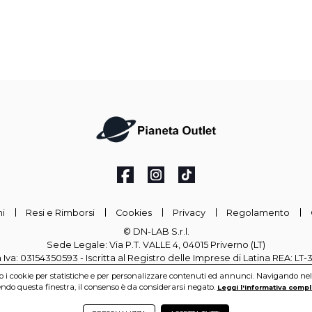
i
Resi e Rimborsi
Cookies
Privacy
Regolamento
© DN-LAB S.r.l.
Sede Legale: Via P.T. VALLE 4, 04015 Priverno (LT)
a Iva: 03154350593 - Iscritta al Registro delle Imprese di Latina REA: LT
mo i cookie per statistiche e per personalizzare contenuti ed annunci. Navigando nel si
info@pianetaoutlet.it
do questa finestra, il consenso è da considerarsi negato.
Leggi l'informativa compl