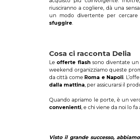
acquisto più coinvolgente. Inoltre,
riusciranno a cogliere, dà una sensa
un modo divertente per cercare o
sfuggire
.
Cosa ci racconta Delia 
Le 
offerte flash
 sono diventate un 
weekend organizziamo queste promozi
da città come 
Roma e Napoli
. L’off
dalla mattina
, per assicurarsi il pro
Quando apriamo le porte, è un vero
convenienti
, e chi viene da noi lo f
Visto il grande successo, abbiamo 