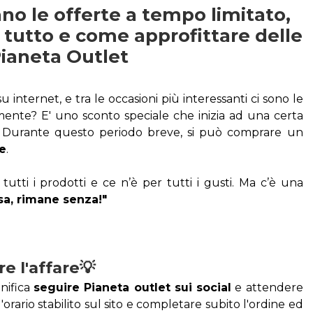
o le offerte a tempo limitato, 
tutto e come approfittare delle 
Pianeta Outlet
Oggi molte persone fanno acquisti su internet, e tra le occasioni più interessanti ci sono le 
ente? E' uno sconto speciale che inizia ad una certa 
. Durante questo periodo breve, si può comprare un 
re
.
tti i prodotti e ce n’è per tutti i gusti. Ma c’è una 
sa, rimane senza!"
e l'affare💡
ifica 
seguire Pianeta outlet sui social
 e attendere 
ll'orario stabilito sul sito e completare subito l'ordine ed 