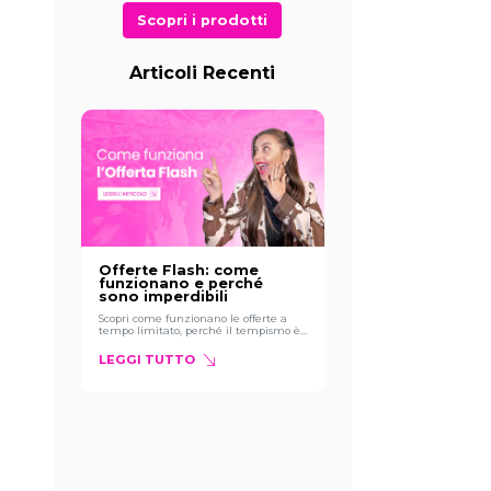
Scopri i prodotti
Articoli Recenti
Offerte Flash: come
funzionano e perché
sono imperdibili
Scopri come funzionano le offerte a
tempo limitato, perché il tempismo è
tutto e come approfittare delle
migliori occasioni di Pianeta
LEGGI TUTTO
OutletOggi molte persone fanno
acquisti su internet, e tra le occasioni
più interessanti ci sono le offerte flash.
Ma cosa sono esattamente? E' uno
sconto speciale che inizia ad una certa
ora e dura solo per poco tempo.
Durante questo periodo breve, si può
comprare un prodotto a un prezzo di
vero affare. Queste offerte possono
riguardare tutti i prodotti e ce n’è per
tutti i gusti. Ma c’è una regola che