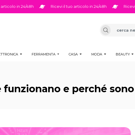
lo in 24/48h
Ricevi il tuo articolo in 24/48h
Ricevi il tuo 
ETTRONICA
FERRAMENTA
CASA
MODA
BEAUTY
e funzionano e perché sono 