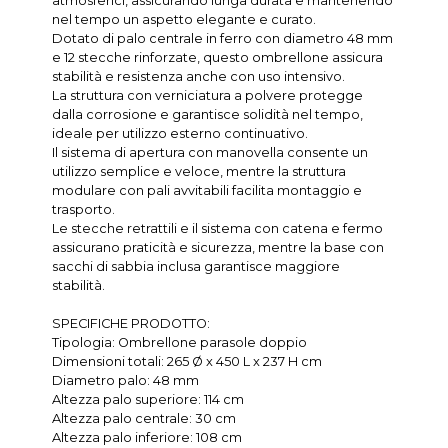
atmosferici, assicurando lunga durata e mantenendo
nel tempo un aspetto elegante e curato.
Dotato di palo centrale in ferro con diametro 48 mm
e 12 stecche rinforzate, questo ombrellone assicura
stabilità e resistenza anche con uso intensivo.
La struttura con verniciatura a polvere protegge
dalla corrosione e garantisce solidità nel tempo,
ideale per utilizzo esterno continuativo.
Il sistema di apertura con manovella consente un
utilizzo semplice e veloce, mentre la struttura
modulare con pali avvitabili facilita montaggio e
trasporto.
Le stecche retrattili e il sistema con catena e fermo
assicurano praticità e sicurezza, mentre la base con
sacchi di sabbia inclusa garantisce maggiore
stabilità.
SPECIFICHE PRODOTTO:
Tipologia: Ombrellone parasole doppio
Dimensioni totali: 265 Ø x 450 L x 237 H cm
Diametro palo: 48 mm
Altezza palo superiore: 114 cm
Altezza palo centrale: 30 cm
Altezza palo inferiore: 108 cm