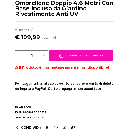
Ombrellone Doppio 4.6 Metri Con
Base Inclusa da Giardino
Rivestimento Anti UV
€ 119,99
€ 109,99
IVA incl.
AGGIUNGI AL CARRELLO
Il Prodotto è momentaneamente non disponibile!
Per i pagamenti a rate serve
conto bancario o carta di debito
collegata a PayPal. Carte prepagate non accettate
.
IN ARRIVO
EAN: 8054143060713
SKU: B04296BEIGE
CONDIVIDI: