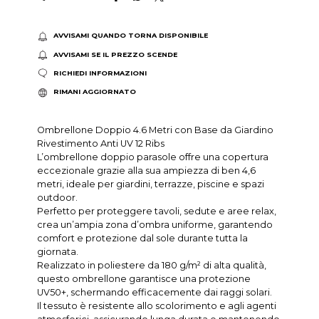
AVVISAMI QUANDO TORNA DISPONIBILE
AVVISAMI SE IL PREZZO SCENDE
RICHIEDI INFORMAZIONI
RIMANI AGGIORNATO
Ombrellone Doppio 4.6 Metri con Base da Giardino
Rivestimento Anti UV 12 Ribs
L’ombrellone doppio parasole offre una copertura
eccezionale grazie alla sua ampiezza di ben 4,6
metri, ideale per giardini, terrazze, piscine e spazi
outdoor.
Perfetto per proteggere tavoli, sedute e aree relax,
crea un’ampia zona d’ombra uniforme, garantendo
comfort e protezione dal sole durante tutta la
giornata.
Realizzato in poliestere da 180 g/m² di alta qualità,
questo ombrellone garantisce una protezione
UV50+, schermando efficacemente dai raggi solari.
Il tessuto è resistente allo scolorimento e agli agenti