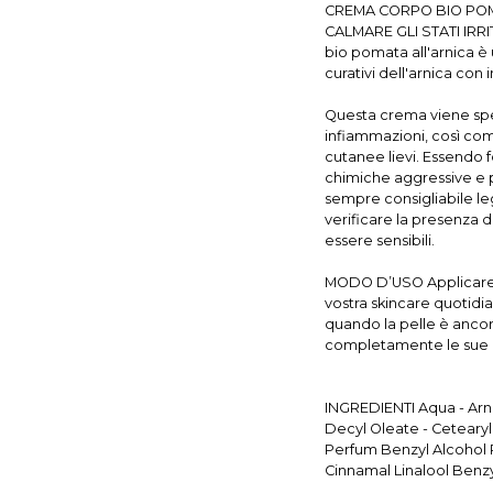
CREMA CORPO BIO POMA
CALMARE GLI STATI IRR
bio pomata all'arnica è 
curativi dell'arnica con 
Questa crema viene spess
infiammazioni, così come
cutanee lievi. Essendo f
chimiche aggressive e pu
sempre consigliabile l
verificare la presenza d
essere sensibili.
MODO D’USO Applicare 
vostra skincare quotidi
quando la pelle è anco
completamente le sue pr
INGREDIENTI Aqua - Arni
Decyl Oleate - Cetearyl
Perfum Benzyl Alcohol 
Cinnamal Linalool Benz