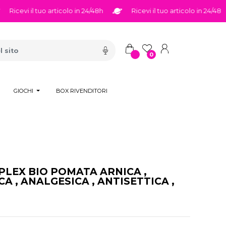
icevi il tuo articolo in 24/48h
Ricevi il tuo articolo in 24/48h
0
GIOCHI
BOX RIVENDITORI
LEX BIO POMATA ARNICA ,
A , ANALGESICA , ANTISETTICA ,