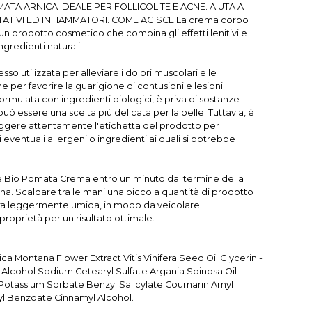
TA ARNICA IDEALE PER FOLLICOLITE E ACNE. AIUTA A
ITATIVI ED INFIAMMATORI. COME AGISCE La crema corpo
un prodotto cosmetico che combina gli effetti lenitivi e
ingredienti naturali.
o utilizzata per alleviare i dolori muscolari e le
 per favorire la guarigione di contusioni e lesioni
ormulata con ingredienti biologici, è priva di sostanze
ò essere una scelta più delicata per la pelle. Tuttavia, è
eggere attentamente l'etichetta del prodotto per
i eventuali allergeni o ingredienti ai quali si potrebbe
Bio Pomata Crema entro un minuto dal termine della
ana. Scaldare tra le mani una piccola quantità di prodotto
ra leggermente umida, in modo da veicolare
oprietà per un risultato ottimale.
ca Montana Flower Extract Vitis Vinifera Seed Oil Glycerin -
 Alcohol Sodium Cetearyl Sulfate Argania Spinosa Oil -
Potassium Sorbate Benzyl Salicylate Coumarin Amyl
yl Benzoate Cinnamyl Alcohol.