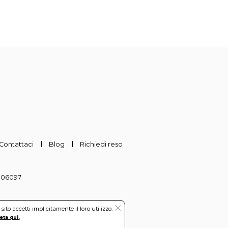
Contattaci
Blog
Richiedi reso
-306097
to accetti implicitamente il loro utilizzo.
eta qui.