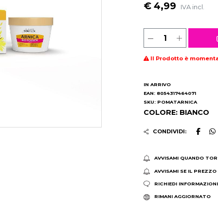
€ 4,99
IVA incl.
Il Prodotto è moment
IN ARRIVO
EAN: 8054317464071
SKU: POMATARNICA
COLORE: BIANCO
CONDIVIDI:
AVVISAMI QUANDO TOR
AVVISAMI SE IL PREZZO
RICHIEDI INFORMAZION
RIMANI AGGIORNATO