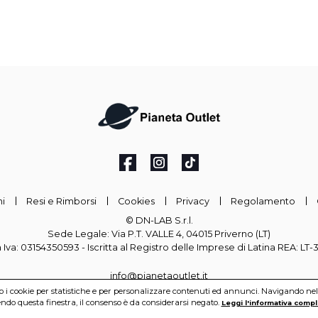
i
Resi e Rimborsi
Cookies
Privacy
Regolamento
© DN-LAB S.r.l.
Sede Legale: Via P.T. VALLE 4, 04015 Priverno (LT)
a Iva: 03154350593 - Iscritta al Registro delle Imprese di Latina REA: LT
info@pianetaoutlet.it
mo i cookie per statistiche e per personalizzare contenuti ed annunci. Navigando nel si
do questa finestra, il consenso è da considerarsi negato.
Leggi l'informativa compl