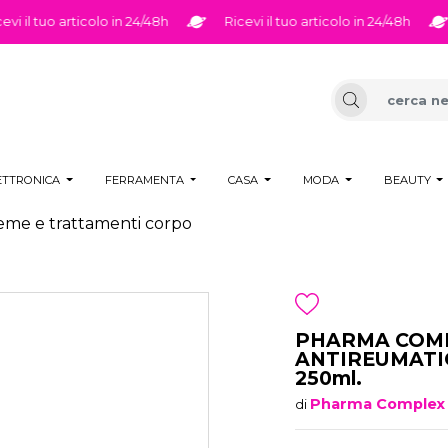
il tuo articolo in 24/48h
Ricevi il tuo articolo in 24/48h
R
ETTRONICA
FERRAMENTA
CASA
MODA
BEAUTY
eme e trattamenti corpo
PHARMA COMP
ANTIREUMATIC
250ml.
Pharma Complex
di