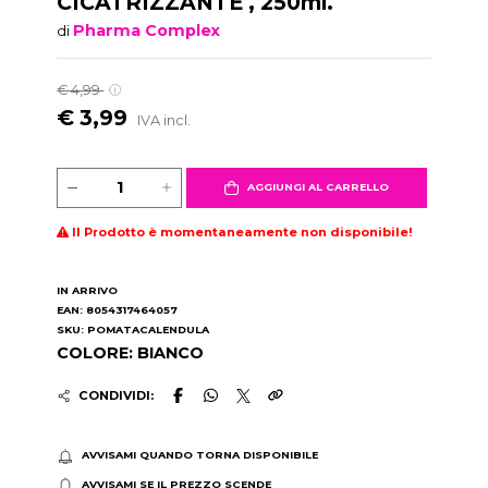
CICATRIZZANTE , 250ml.
Pharma Complex
di
€ 4,99
€ 3,99
IVA incl.
AGGIUNGI AL CARRELLO
Il Prodotto è momentaneamente non disponibile!
IN ARRIVO
EAN: 8054317464057
SKU: POMATACALENDULA
COLORE: BIANCO
CONDIVIDI:
AVVISAMI QUANDO TORNA DISPONIBILE
AVVISAMI SE IL PREZZO SCENDE