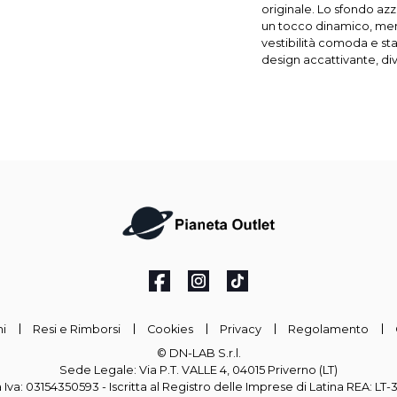
originale. Lo sfondo az
un tocco dinamico, ment
vestibilità comoda e stab
design accattivante, div
i
Resi e Rimborsi
Cookies
Privacy
Regolamento
© DN-LAB S.r.l.
Sede Legale: Via P.T. VALLE 4, 04015 Priverno (LT)
a Iva: 03154350593 - Iscritta al Registro delle Imprese di Latina REA: LT