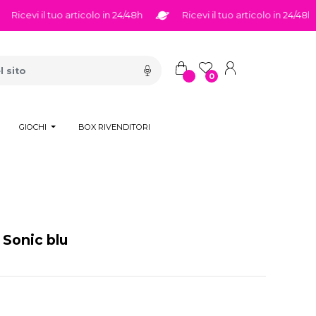
icevi il tuo articolo in 24/48h
Ricevi il tuo articolo in 24/48h
0
GIOCHI
BOX RIVENDITORI
Sonic blu