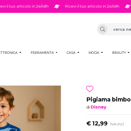
il tuo articolo in 24/48h
Ricevi il tuo articolo in 24/48h
R
ETTRONICA
FERRAMENTA
CASA
MODA
BEAUTY
Pigiama bimbo 
Disney
di
€ 12,99
IVA incl.