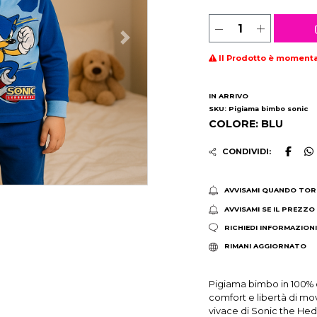
Il Prodotto è moment
IN ARRIVO
SKU: Pigiama bimbo sonic
COLORE: BLU
CONDIVIDI:
AVVISAMI QUANDO TOR
AVVISAMI SE IL PREZZO
RICHIEDI INFORMAZION
RIMANI AGGIORNATO
Pigiama bimbo in 100% c
comfort e libertà di mo
vivace di Sonic the Hedg