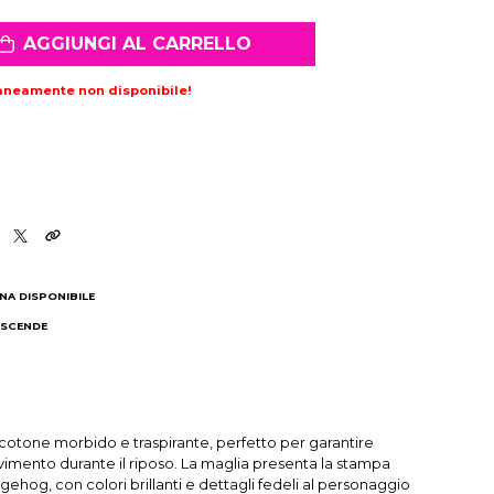
AGGIUNGI AL CARRELLO
aneamente non disponibile!
NA DISPONIBILE
 SCENDE
I
otone morbido e traspirante, perfetto per garantire
vimento durante il riposo. La maglia presenta la stampa
ehog, con colori brillanti e dettagli fedeli al personaggio