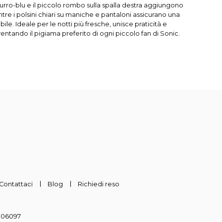
zurro-blu e il piccolo rombo sulla spalla destra aggiungono
re i polsini chiari su maniche e pantaloni assicurano una
ile. Ideale per le notti più fresche, unisce praticità e
entando il pigiama preferito di ogni piccolo fan di Sonic.
Contattaci
Blog
Richiedi reso
-306097