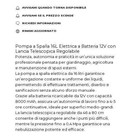
AVVISAMI QUANDO TORNA DISPONIBILE
AVVISAMI SE IL PREZZO SCENDE
RICHIEDI INFORMAZIONI
RIMANI AGGIORNATO
Pompa a Spalla 16L Elettrica a Batteria 12V con
Lancia Telescopica Regolabile
Potenza, autonomia e praticità in un’unica soluzione
professionale pensata per giardinaggio, agricoltura
e manutenzione di spazi esterni.
La pompa a spalla elettrica da 16 litri garantisce
un’erogazione costante e uniforme dei liquidi,
permettendo di effettuare trattamenti, diserbo e
sanificazioni senza alcuno sforzo manuale.
Grazie alla batteria ricaricabile da 12V con capacità
8000 mAh, assicura un’autonomia di lavoro fino a 4-5
ore continuative, ideale per superfici medio-grandi.
La lancia telescopica regolabile da 46 a 80 cm
consente di raggiungere anche i punti più difficili,
mentre la pressione fino a 0,4 Mpa garantisce una
nebulizzazione potente ed efficace.