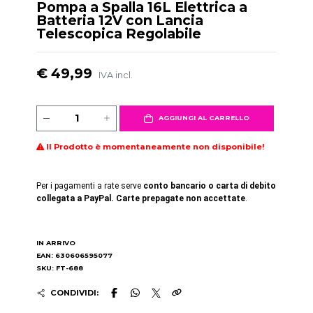
Pompa a Spalla 16L Elettrica a
Batteria 12V con Lancia
Telescopica Regolabile
€ 49,99
IVA incl.
AGGIUNGI AL CARRELLO
Il Prodotto è momentaneamente non disponibile!
Per i pagamenti a rate serve
conto bancario o carta di debito
collegata a PayPal. Carte prepagate non accettate
.
IN ARRIVO
EAN: 630606595077
SKU: FT-688
CONDIVIDI: