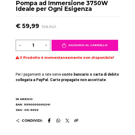
Pompa ad Immersione 3750W
Ideale per Ogni Esigenza
€ 59,99
IVA incl.
AGGIUNGI AL CARRELLO
Il Prodotto è momentaneamente non disponibile!
Per i pagamenti a rate serve
conto bancario o carta di debito
collegata a PayPal. Carte prepagate non accettate
.
IN ARRIVO
EAN: 9990000000241
SKU: OX-9002
CONDIVIDI: