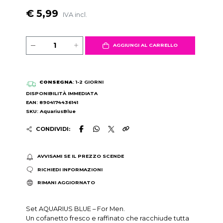
€ 5,99
IVA incl.
AGGIUNGI AL CARRELLO
CONSEGNA
: 1-2 GIORNI
DISPONIBILITÀ IMMEDIATA
EAN: 8904174436141
SKU: AquariusBlue
CONDIVIDI:
AVVISAMI SE IL PREZZO SCENDE
RICHIEDI INFORMAZIONI
RIMANI AGGIORNATO
Set AQUARIUS BLUE – For Men.
Un cofanetto fresco e raffinato che racchiude tutta