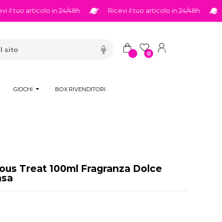
tuo articolo in 24/48h
Ricevi il tuo articolo in 24/48h
Rice
0
GIOCHI
BOX RIVENDITORI
ous Treat 100ml Fragranza Dolce
nsa