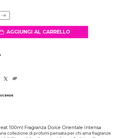
 - U
AGGIUNGI AL CARRELLO
I
 SCENDE
I
eat 100ml Fragranza Dolce Orientale Intensa
 una collezione di profumi pensata per chi ama fragranze