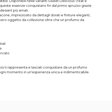
stibili. Disponibili nelle varianti Sweet Delicious Treat e
 queste essenze conquistano fin dal primo spruzzo grazie
i dessert più amati.
lacone, impreziosito da dettagli dorati e finiture eleganti,
 vero oggetto da collezione oltre che un profumo da
tali
ne
ercato
più ti rappresenta e lasciati conquistare da un profumo
ogni momento in un'esperienza unica e indimenticabile.