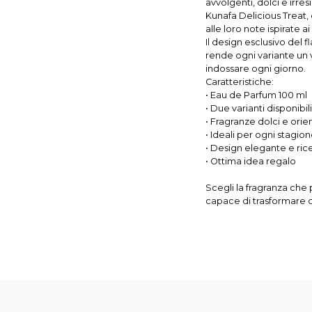
avvolgenti, dolci e irresi
Kunafa Delicious Treat,
alle loro note ispirate a
Il design esclusivo del f
rende ogni variante un
indossare ogni giorno.
Caratteristiche:
• Eau de Parfum 100 ml
• Due varianti disponibili
• Fragranze dolci e orien
• Ideali per ogni stagio
• Design elegante e ric
• Ottima idea regalo
Scegli la fragranza che 
capace di trasformare 