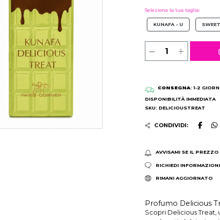
Seleziona la tua taglia:
KUNAFA - U
SWEET
CONSEGNA
: 1-2 GIORN
DISPONIBILITÀ IMMEDIATA
SKU: DELICIOUSTREAT
CONDIVIDI:
AVVISAMI SE IL PREZZO
RICHIEDI INFORMAZION
RIMANI AGGIORNATO
Profumo Delicious Tr
Scopri Delicious Treat,