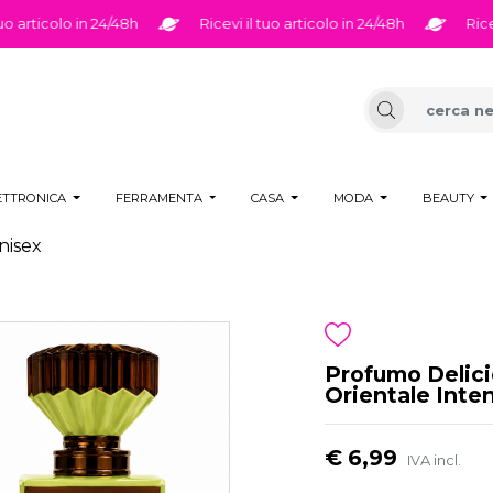
ticolo in 24/48h
Ricevi il tuo articolo in 24/48h
Ricevi il 
ETTRONICA
FERRAMENTA
CASA
MODA
BEAUTY
nisex
Profumo Delici
Orientale Inte
€ 6,99
IVA incl.