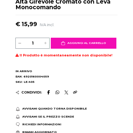
Alta Girevole Cromato con Leva
Monocomando
€ 15,99
IVA incl.
AGGIUNGI AL CARRELLO
Il Prodotto è momentaneamente non disponibile!
IN ARRIVO
EAN: 6920160004059
SKU: LE-405
CONDIVIDI:
AVVISAMI QUANDO TORNA DISPONIBILE
AVVISAMI SE IL PREZZO SCENDE
RICHIEDI INFORMAZIONI
RIMANI AGGIORNATO