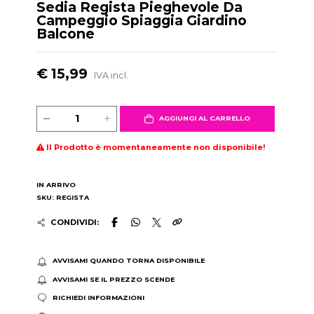
Sedia Regista Pieghevole Da
Campeggio Spiaggia Giardino
Balcone
€ 15,99
IVA incl.
AGGIUNGI AL CARRELLO
Il Prodotto è momentaneamente non disponibile!
IN ARRIVO
SKU: REGISTA
CONDIVIDI:
AVVISAMI QUANDO TORNA DISPONIBILE
AVVISAMI SE IL PREZZO SCENDE
RICHIEDI INFORMAZIONI