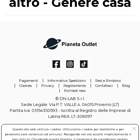
altro - Genere casa
Pagamenti
Informativa Spedizioni
Resi e Rimborsi
Cookies
Privacy
Regolamento
Contattaci
Blog
Richiedi reso
© DN-LAB S.r.l.
Sede Legale: Via P.T. VALLE 4, 04015 Priverno (LT)
Partita Iva: 03154350593 - Iscritta al Registro delle Imprese di
Latina REA: LT-306097
info@pianetaoutlet.it
Questo sito web utilizza i cookie. Utilizziamo i cookie per statistiche e per
personalizzare contenuti ed annunci. Navigando nel sito accetti implicitamente il
loro utilizzo. Chiudendo questa finestra, il consenso è da considerarsi negato.