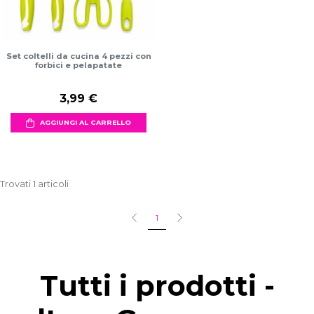
Set coltelli da cucina 4 pezzi con
forbici e pelapatate
3,99 €
AGGIUNGI AL CARRELLO
Trovati 1 articoli
1
Tutti i prodotti -