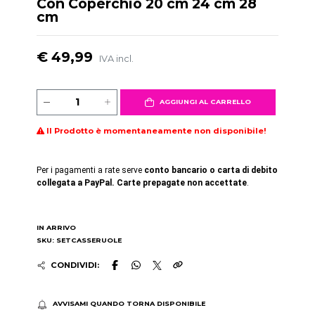
Con Coperchio 20 cm 24 cm 28
cm
€ 49,99
IVA incl.
AGGIUNGI AL CARRELLO
Il Prodotto è momentaneamente non disponibile!
Per i pagamenti a rate serve
conto bancario o carta di debito
collegata a PayPal. Carte prepagate non accettate
.
IN ARRIVO
SKU: SETCASSERUOLE
CONDIVIDI:
AVVISAMI QUANDO TORNA DISPONIBILE