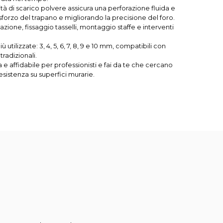
ità di scarico polvere assicura una perforazione fluida e
sforzo del trapano e migliorando la precisione del foro.
allazione, fissaggio tasselli, montaggio staffe e interventi
iù utilizzate: 3, 4, 5, 6, 7, 8, 9 e 10 mm, compatibili con
tradizionali.
e affidabile per professionisti e fai da te che cercano
sistenza su superfici murarie.