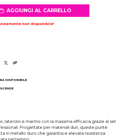
AGGIUNGI AL CARRELLO
aneamente non disponibile!
NA DISPONIBILE
 SCENDE
I
o, laterizio e marmo con la massima efficacia grazie al set
essionali. Progettate per materiali duri, queste punte
ta in metallo duro che garantisce elevata resistenza
rata nel tempo.