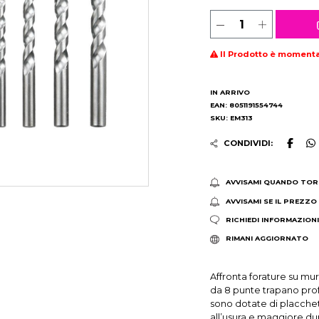
Il Prodotto è moment
IN ARRIVO
EAN: 8051191554744
SKU: EM313
CONDIVIDI:
AVVISAMI QUANDO TOR
AVVISAMI SE IL PREZZO
RICHIEDI INFORMAZION
RIMANI AGGIORNATO
Affronta forature su mur
da 8 punte trapano prof
sono dotate di placchet
all’usura e maggiore du