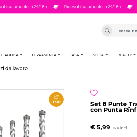
 tuo articolo in 24/48h
Ricevi il tuo articolo in 24/48h
Ric
ETTRONICA
FERRAMENTA
CASA
MODA
BEAUTY
zi da lavoro
TOP
Set 8 Punte T
con Punta Rinf
€ 5,99
IVA incl.