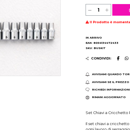
Il Prodotto è moment
IN ARRIVO
EAN: 8054134472433
SKU: BUSKIT
CONDIVIDI:
AVVISAMI QUANDO TOR
AVVISAMI SE IL PREZZO
RICHIEDI INFORMAZION
RIMANI AGGIORNATO
Set Chiavi a Cricchetto 
Il set chiavi a cricchet
ogni lavoro di serragg