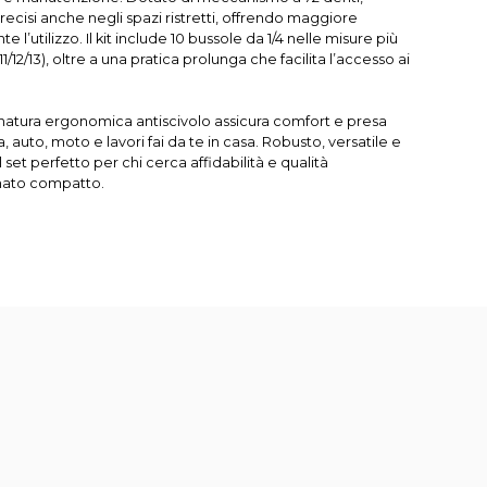
ecisi anche negli spazi ristretti, offrendo maggiore
te l’utilizzo. Il kit include 10 bussole da 1/4 nelle misure più
/11/12/13), oltre a una pratica prolunga che facilita l’accesso ai
natura ergonomica antiscivolo assicura comfort e presa
a, auto, moto e lavori fai da te in casa. Robusto, versatile e
il set perfetto per chi cerca affidabilità e qualità
rmato compatto.