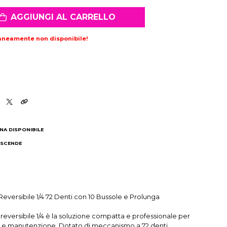
AGGIUNGI AL CARRELLO
aneamente non disponibile!
NA DISPONIBILE
 SCENDE
I
Reversibile 1/4 72 Denti con 10 Bussole e Prolunga
to reversibile 1/4 è la soluzione compatta e professionale per
io e manutenzione. Dotato di meccanismo a 72 denti,