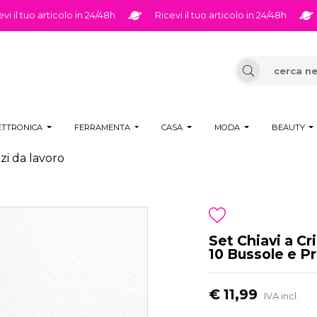
l tuo articolo in 24/48h
Ricevi il tuo articolo in 24/48h
Ri
ETTRONICA
FERRAMENTA
CASA
MODA
BEAUTY
zi da lavoro
Set Chiavi a Cr
10 Bussole e P
€ 11,99
IVA incl.