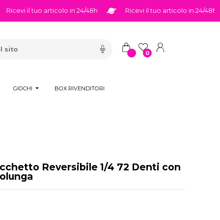
cevi il tuo articolo in 24/48h
Ricevi il tuo articolo in 24/48h
0
GIOCHI
BOX RIVENDITORI
icchetto Reversibile 1/4 72 Denti con
rolunga