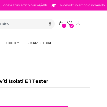
cevi il tuo articolo in 24/48h
Ricevi il tuo articolo in 24/48h
0
GIOCHI
BOX RIVENDITORI
iti Isolati E 1 Tester