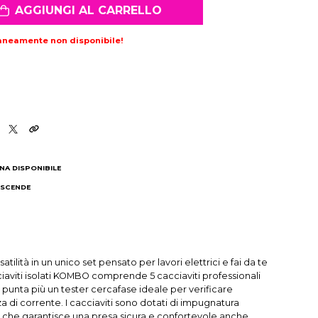
AGGIUNGI AL CARRELLO
aneamente non disponibile!
NA DISPONIBILE
 SCENDE
I
satilità in un unico set pensato per lavori elettrici e fai da te
ciaviti isolati KOMBO comprende 5 cacciaviti professionali
 punta più un tester cercafase ideale per verificare
 di corrente. I cacciaviti sono dotati di impugnatura
 che garantisce una presa sicura e confortevole anche