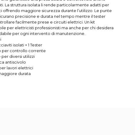
ti. La struttura isolata li rende particolarmente adatti per
rici offrendo maggiore sicurezza durante l’utilizzo. Le punte
sicurano precisione e durata nel tempo mentre il tester
ollare facilmente prese e circuiti elettrici. Un kit
le per elettricisti professionisti ma anche per chi desidera
fidabile per ogni intervento di manutenzione.
i
viti isolati + 1 Tester
o per controllo corrente
per diversi utilizzi
a antiscivolo
er lavori elettrici
 maggiore durata