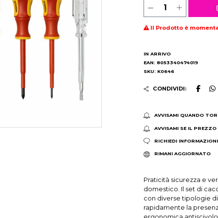
Il Prodotto è moment
IN ARRIVO
EAN: 8053340474019
SKU: K0646
CONDIVIDI:
AVVISAMI QUANDO TOR
AVVISAMI SE IL PREZZO
RICHIEDI INFORMAZION
RIMANI AGGIORNATO
Praticità sicurezza e ver
domestico. Il set di cac
con diverse tipologie di
rapidamente la presenza
ergonomica antiscivolo