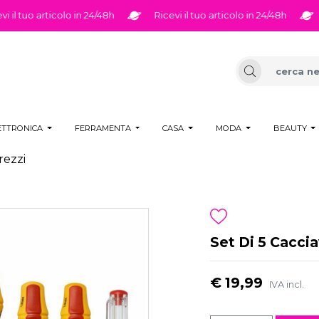
l tuo articolo in 24/48h
Ricevi il tuo articolo in 24/48h
Ri
ETTRONICA
FERRAMENTA
CASA
MODA
BEAUTY
trezzi
Set Di 5 Cacciav
€ 19,99
IVA incl.