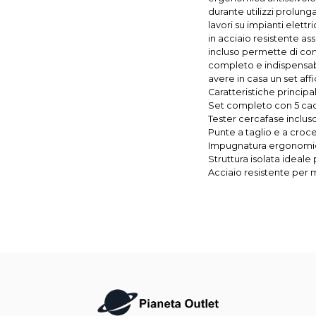
durante utilizzi prolunga
lavori su impianti elett
in acciaio resistente as
incluso permette di contr
completo e indispensabi
avere in casa un set af
Caratteristiche principal
Set completo con 5 caccia
Tester cercafase inclus
Punte a taglio e a croce 
Impugnatura ergonomic
Struttura isolata ideale p
Acciaio resistente per