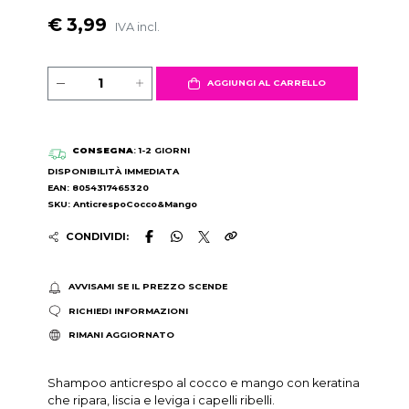
€ 3,99
IVA incl.
AGGIUNGI AL CARRELLO
CONSEGNA
: 1-2 GIORNI
DISPONIBILITÀ IMMEDIATA
EAN: 8054317465320
SKU: AnticrespoCocco&Mango
CONDIVIDI:
AVVISAMI SE IL PREZZO SCENDE
RICHIEDI INFORMAZIONI
RIMANI AGGIORNATO
Shampoo anticrespo al cocco e mango con keratina
che ripara, liscia e leviga i capelli ribelli.