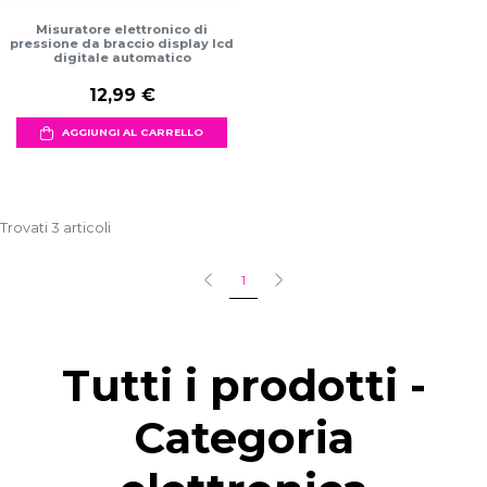
Misuratore elettronico di
pressione da braccio display lcd
digitale automatico
12,99 €
AGGIUNGI AL CARRELLO
Trovati 3 articoli
1
Tutti i prodotti -
Categoria