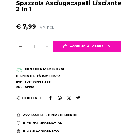
Spazzola Asciugacapelli Lisciante
2 In 1
€ 7,99
IVA incl.
AGGIUNGI AL CARRELLO
CONSEGNA
: 1-2 GIORNI
DISPONIBILITÀ IMMEDIATA
EAN: 8054036491365
SKU: DF138
CONDIVIDI:
AVVISAMI SE IL PREZZO SCENDE
RICHIEDI INFORMAZIONI
RIMANI AGGIORNATO