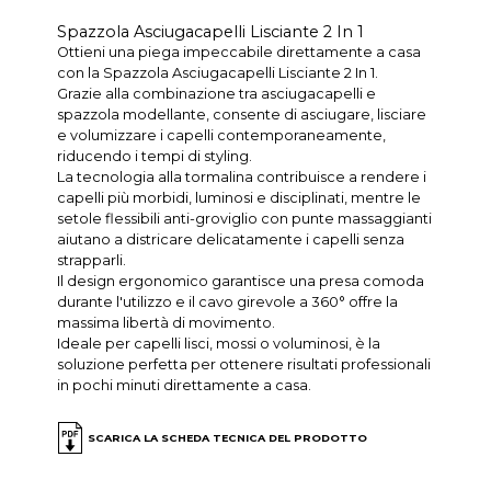
Spazzola Asciugacapelli Lisciante 2 In 1
Ottieni una piega impeccabile direttamente a casa
con la Spazzola Asciugacapelli Lisciante 2 In 1.
Grazie alla combinazione tra asciugacapelli e
spazzola modellante, consente di asciugare, lisciare
e volumizzare i capelli contemporaneamente,
riducendo i tempi di styling.
La tecnologia alla tormalina contribuisce a rendere i
capelli più morbidi, luminosi e disciplinati, mentre le
setole flessibili anti-groviglio con punte massaggianti
aiutano a districare delicatamente i capelli senza
strapparli.
Il design ergonomico garantisce una presa comoda
durante l'utilizzo e il cavo girevole a 360° offre la
massima libertà di movimento.
Ideale per capelli lisci, mossi o voluminosi, è la
soluzione perfetta per ottenere risultati professionali
in pochi minuti direttamente a casa.
SCARICA LA SCHEDA TECNICA DEL PRODOTTO