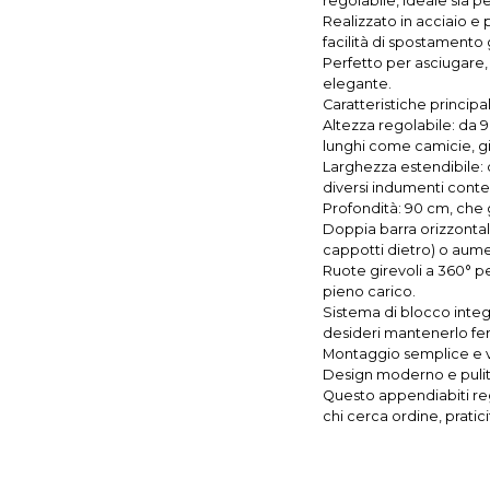
regolabile, ideale sia 
Realizzato in acciaio e
facilità di spostamento 
Perfetto per asciugare,
elegante.
Caratteristiche principal
Altezza regolabile: da 9
lunghi come camicie, g
Larghezza estendibile:
diversi indumenti con
Profondità: 90 cm, che g
Doppia barra orizzontal
cappotti dietro) o aume
Ruote girevoli a 360° p
pieno carico.
Sistema di blocco integ
desideri mantenerlo fe
Montaggio semplice e v
Design moderno e pulito
Questo appendiabiti reg
chi cerca ordine, pratic