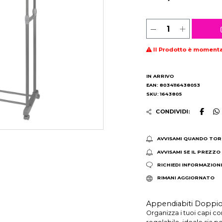
Il Prodotto è moment
IN ARRIVO
EAN: 8034116438053
SKU: 1643805
CONDIVIDI:
AVVISAMI QUANDO TOR
AVVISAMI SE IL PREZZO
RICHIEDI INFORMAZION
RIMANI AGGIORNATO
Appendiabiti Doppio
Organizza i tuoi capi co