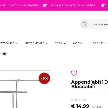
 tuo articolo in 24/48h
Ricevi il tuo articolo in 24/48h
Ric
ETTRONICA
FERRAMENTA
CASA
MODA
BEAUTY
biti
-6%
Appendiabiti D
Bloccabili
€ 15,99
€ 14,99
IVA incl.