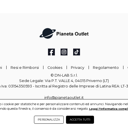
i
Resi e Rimborsi
Cookies
Privacy
Regolamento
© DN-LAB S.r.l.
Sede Legale: Via P.T. VALLE 4, 04015 Priverno (LT)
a Iva: 03154350593 - Iscritta al Registro delle Imprese di Latina REA: LT
info@pianetaoutlet.it
mo i cookie per statistiche e per personalizzare contenuti ed annunci. Navigando nel si
do questa finestra, il consenso è da considerarsi negato.
Leggi l'informativa compl
PERSONALIZZA
ACCETTA TUTTI
DN-LAB S.r.l. All rights reserved.