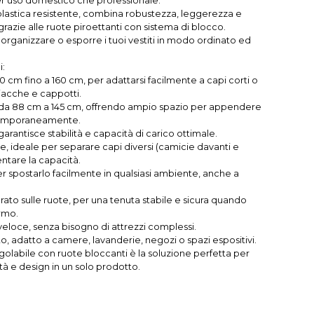
per uso domestico che professionale.
 plastica resistente, combina robustezza, leggerezza e
grazie alle ruote piroettanti con sistema di blocco.
 organizzare o esporre i tuoi vestiti in modo ordinato ed
i:
0 cm fino a 160 cm, per adattarsi facilmente a capi corti o
iacche e cappotti.
 da 88 cm a 145 cm, offrendo ampio spazio per appendere
temporaneamente.
arantisce stabilità e capacità di carico ottimale.
e, ideale per separare capi diversi (camicie davanti e
ntare la capacità.
er spostarlo facilmente in qualsiasi ambiente, anche a
rato sulle ruote, per una tenuta stabile e sicura quando
rmo.
eloce, senza bisogno di attrezzi complessi.
, adatto a camere, lavanderie, negozi o spazi espositivi.
olabile con ruote bloccanti è la soluzione perfetta per
ità e design in un solo prodotto.