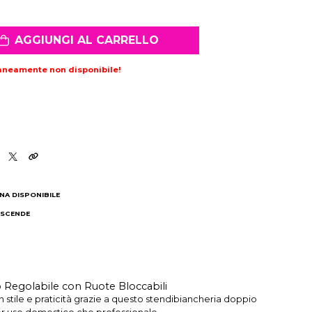
AGGIUNGI AL CARRELLO
aneamente non disponibile!
NA DISPONIBILE
 SCENDE
I
 Regolabile con Ruote Bloccabili
n stile e praticità grazie a questo stendibiancheria doppio